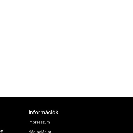
Információk
Impresszum
25
Médiaajánlat