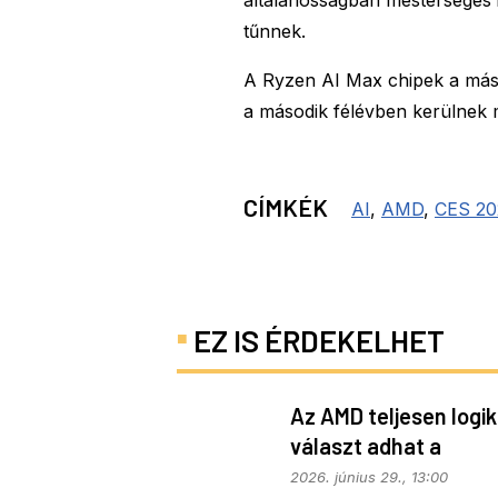
általánosságban mesterséges i
tűnnek.
A Ryzen AI Max chipek a máso
a második félévben kerülnek m
CÍMKÉK
AI
,
AMD
,
CES 20
EZ IS ÉRDEKELHET
Az AMD teljesen logi
választ adhat a
memóriaválságra
2026. június 29., 13:00