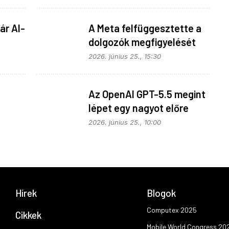
ár AI-
A Meta felfüggesztette a
dolgozók megfigyelését
2026. június 25., 15:30
Az OpenAI GPT-5.5 megint
lépet egy nagyot előre
2026. június 25., 10:00
Hírek
Blogok
Computex 2025
Cikkek
Mobile World Congress 20