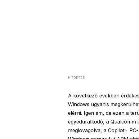
HIRDETÉS
A következő években érdekes 
Windows ugyanis megkerülhetet
elérni. Igen ám, de ezen a t
egyeduralkodó, a Qualcomm csa
meglovagolva, a Copilot+ PC-
Windows persze fut ARM chipe