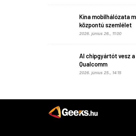
Kína mobilhálózata m
központú szemlélet
alapján fejlődik
2026. június 26., 11:00
AI chipgyártót vesz a
Qualcomm
2026. június 25., 14:15