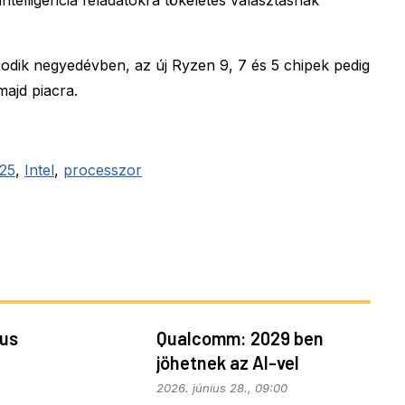
ntelligencia feladatokra tökéletes választásnak
dik negyedévben, az új Ryzen 9, 7 és 5 chipek pedig
ajd piacra.
25
,
Intel
,
processzor
kus
Qualcomm: 2029 ben
jöhetnek az AI-vel
telepakolt 6G-s telefonok
2026. június 28., 09:00