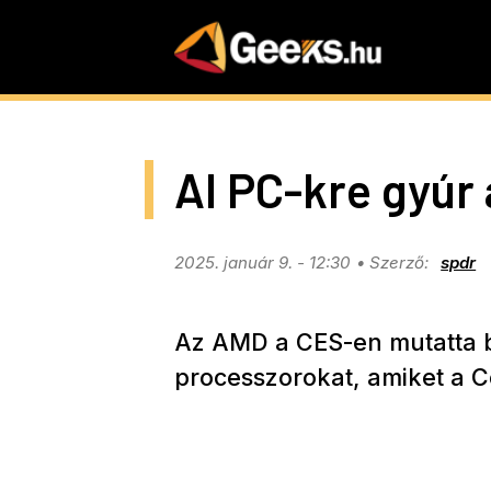
Skip
to
main
content
AI PC-kre gyúr 
2025. január 9. - 12:30
spdr
Az AMD a CES-en mutatta 
processzorokat, amiket a C