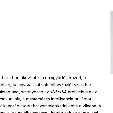
harc bontakozhat ki a chipgyártók között, a
len, ha egy vállalat sok felhasználót szeretne
erületen hagyományosan az x86/x64 architektúra az
k tavaly, a mesterséges intelligencia hullámot
k kapcsán tudott beszemtelenkedni ebbe a világba. A
n is, de az alkalmazások között sok az olyan, ami