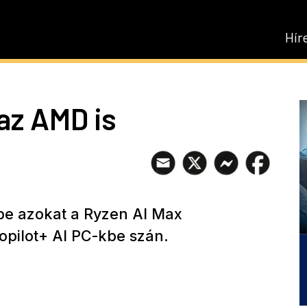
Hír
az AMD is
be azokat a Ryzen AI Max
opilot+ AI PC-kbe szán.