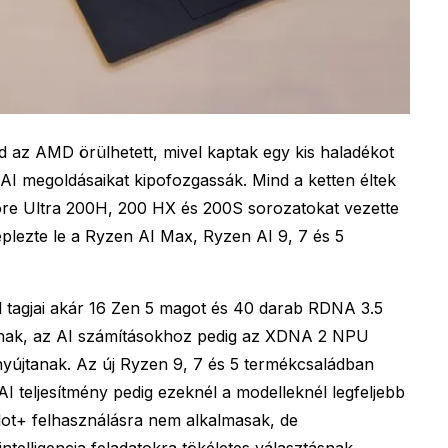
d az AMD örülhetett, mivel kaptak egy kis haladékot
AI megoldásaikat kipofozgassák. Mind a ketten éltek
 Core Ultra 200H, 200 HX és 200S sorozatokat vezette
plezte le a Ryzen AI Max, Ryzen AI 9, 7 és 5
tagjai akár 16 Zen 5 magot és 40 darab RDNA 3.5
tnak, az AI számításokhoz pedig az XDNA 2 NPU
nyújtanak. Az új Ryzen 9, 7 és 5 termékcsaládban
AI teljesítmény pedig ezeknél a modelleknél legfeljebb
lot+ felhasználásra nem alkalmasak, de