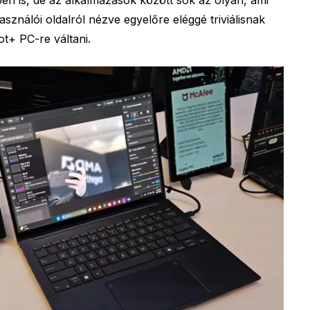
asználói oldalról nézve egyelőre eléggé triviálisnak
ot+ PC-re váltani.