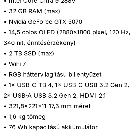
• Intel Core Ultra 9 288V
• 32 GB RAM (max)
• Nvidia GeForce GTX 5070
• 14,5 colos OLED (2880×1800 pixel, 120 Hz,
340 nit, érintésérzékeny)
• 2 TB SSD (max)
• WiFi 7
• RGB háttérvilágítású billentyűzet
• 1× USB-C TB 4, 1× USB-C USB 3.2 Gen 2,
2× USB-A USB 3.2 Gen 2, HDMI 2.1
• 321,8×221×11-17,3 mm méret
• 1,6 kg tömeg
• 76 Wh kapacitású akkumulátor