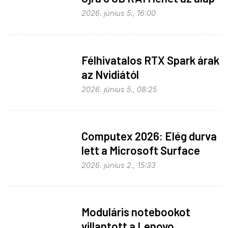
2026. június 5., 16:00
Félhivatalos RTX Spark árak
az Nvidiától
2026. június 5., 08:25
Computex 2026: Elég durva
lett a Microsoft Surface
Laptop Ultra
2026. június 2., 15:33
Moduláris notebookot
villantott a Lenovo