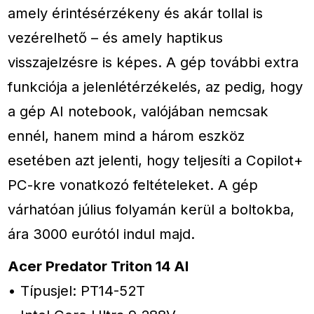
amely érintésérzékeny és akár tollal is
vezérelhető – és amely haptikus
visszajelzésre is képes. A gép további extra
funkciója a jelenlétérzékelés, az pedig, hogy
a gép AI notebook, valójában nemcsak
ennél, hanem mind a három eszköz
esetében azt jelenti, hogy teljesíti a Copilot+
PC-kre vonatkozó feltételeket. A gép
várhatóan július folyamán kerül a boltokba,
ára 3000 eurótól indul majd.
Acer Predator Triton 14 AI
• Típusjel: PT14-52T