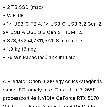
• 2 TB SSD (max)
• WiFi 6E
• 1× USB-C TB 4, 1× USB-C USB 3.2 Gen 2,
2× USB-A USB 3.2 Gen 2, HDMI 2.1
• 323,9×254,7×11,5-20,8 mm méret
• 1,9 kg tömeg
• 76 Wh kapacitású akkumulátor
A Predator Orion 3000 egy csúcskategóriás
gamer PC, amely Intel Core Ultra 7 265F
processzort és NVIDIA GeForce RTX 5070
GPU-t tartalmaz. Alapesetbn 8 GB DDR5