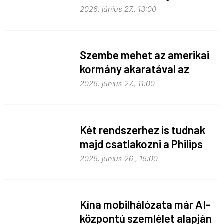
hozzáférést
2026. június 27., 13:00
Szembe mehet az amerikai
kormány akaratával az
Apple
2026. június 27., 11:00
Két rendszerhez is tudnak
majd csatlakozni a Philips
Hue égők
2026. június 26., 16:00
Kína mobilhálózata már AI-
központú szemlélet alapján