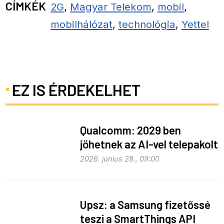
CÍMKÉK
2G
,
Magyar Telekom
,
mobil
,
mobilhálózat
,
technológia
,
Yettel
EZ IS ÉRDEKELHET
Qualcomm: 2029 ben
jöhetnek az AI-vel telepakolt
6G-s telefonok
2026. június 28., 09:00
Upsz: a Samsung fizetőssé
teszi a SmartThings API