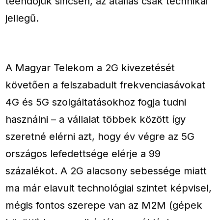
teendőjük sincsen, az átállás csak technikai
jellegű.
A Magyar Telekom a 2G kivezetését
követően a felszabadult frekvenciasávokat
4G és 5G szolgáltatásokhoz fogja tudni
használni – a vállalat többek között így
szeretné elérni azt, hogy év végre az 5G
országos lefedettsége elérje a 99
százalékot. A 2G alacsony sebessége miatt
ma már elavult technológiai szintet képvisel,
mégis fontos szerepe van az M2M (gépek