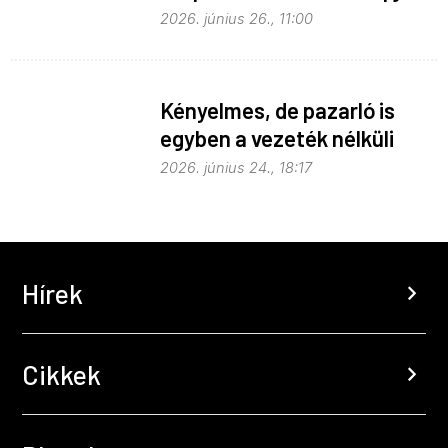
fejlődik
2026. június 26., 11:00
Kényelmes, de pazarló is
egyben a vezeték nélküli
töltés
2026. június 24., 18:17
Hírek
chevron_right
Cikkek
chevron_right