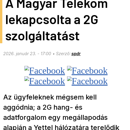
A Magyar Telekom
lekapcsolta a 2G
szolgáltatást
2026. január 23. - 17:00
spdr
Az ügyfeleknek mégsem kell
aggódnia; a 2G hang- és
adatforgalom egy megállapodás
alapján a Yettel hálózatára terelődik