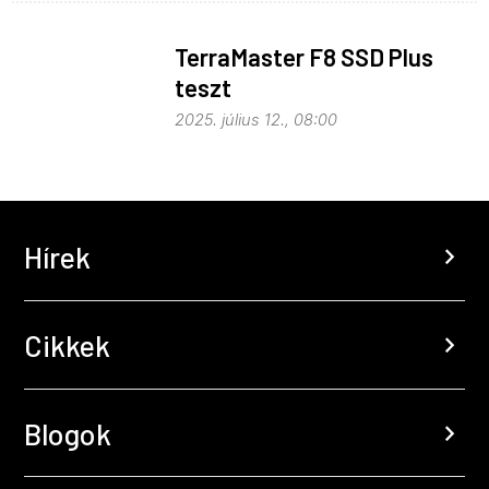
TerraMaster F8 SSD Plus
teszt
2025. július 12., 08:00
Hírek
chevron_right
Cikkek
chevron_right
Blogok
chevron_right