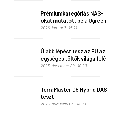
Prémiumkategóriás NAS-
okat mutatott be a Ugreen –
AI-val
2026. január 7., 15:21
Újabb lépést tesz az EU az
egységes töltők világa felé
2025. december 20., 19:23
TerraMaster D5 Hybrid DAS
teszt
2025. augusztus 4., 14:00