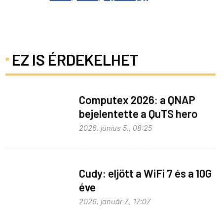
EZ IS ÉRDEKELHET
Computex 2026: a QNAP
bejelentette a QuTS hero
h6.0-t
2026. június 5., 08:25
Cudy: eljött a WiFi 7 és a 10G
éve
2026. január 7., 17:07