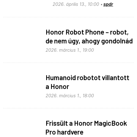
2026. április 13., 10:00
spdr
Honor Robot Phone – robot,
de nem úgy, ahogy gondolnád
2026. március 1., 19:00
Humanoid robotot villantott
a Honor
2026. március 1., 18:00
Frissült a Honor MagicBook
Pro hardvere