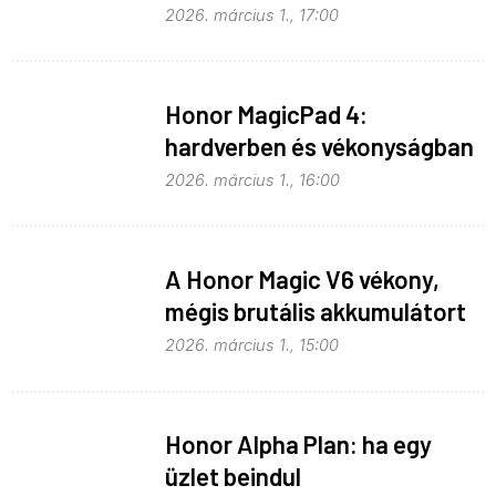
2026. március 1., 17:00
Honor MagicPad 4:
hardverben és vékonyságban
is világelső
2026. március 1., 16:00
A Honor Magic V6 vékony,
mégis brutális akkumulátort
kapott
2026. március 1., 15:00
Honor Alpha Plan: ha egy
üzlet beindul