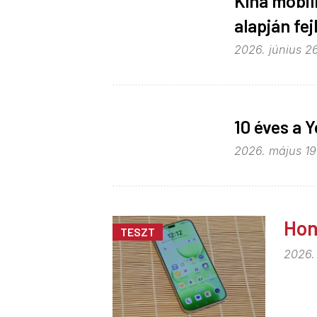
Kína mobil
alapján fej
2026. június 26
10 éves a Y
2026. május 19.
Hon
TESZT
2026. 