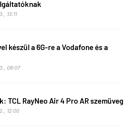
lgáltatóknak
., 13:11
el készül a 6G-re a Vodafone és a
3., 08:07
uk: TCL RayNeo Air 4 Pro AR szemüveg
2., 12:00