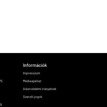
Információk
Impresszum
25
Médiaajánlat
Adatvédelmi irányelvek
Szerzői jogok
19