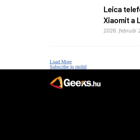
Leica tele
Xiaomit a 
2026. február 2
Load More
Subscribe to mobil