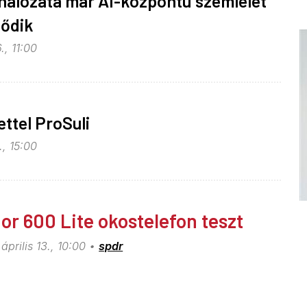
hálózata már AI-központú szemlélet
lődik
., 11:00
ettel ProSuli
, 15:00
or 600 Lite okostelefon teszt
április 13., 10:00
spdr