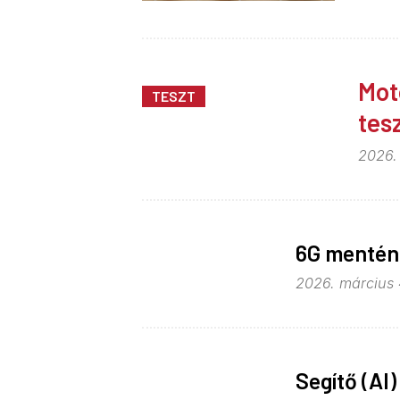
Mot
TESZT
tes
2026. 
6G mentén 
2026. március 
Segítő (AI)