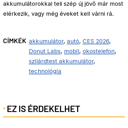
akkumulátorokkal teli szép új jövő már most
elérkezik, vagy még éveket kell várni rá.
CÍMKÉK
akkumulátor
,
autó
,
CES 2026
,
Donut Labs
,
mobil
,
okostelefon
,
szilárdtest akkumulátor
,
technológia
EZ IS ÉRDEKELHET