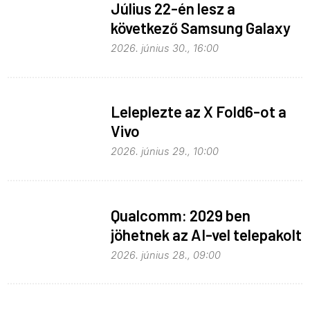
Július 22-én lesz a
következő Samsung Galaxy
Unpacked – ez várható
2026. június 30., 16:00
Leleplezte az X Fold6-ot a
Vivo
2026. június 29., 10:00
Qualcomm: 2029 ben
jöhetnek az AI-vel telepakolt
6G-s telefonok
2026. június 28., 09:00