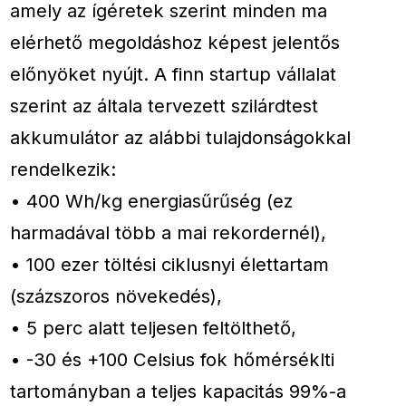
amely az ígéretek szerint minden ma
elérhető megoldáshoz képest jelentős
előnyöket nyújt. A finn startup vállalat
szerint az általa tervezett szilárdtest
akkumulátor az alábbi tulajdonságokkal
rendelkezik:
• 400 Wh/kg energiasűrűség (ez
harmadával több a mai rekordernél),
• 100 ezer töltési ciklusnyi élettartam
(százszoros növekedés),
• 5 perc alatt teljesen feltölthető,
• -30 és +100 Celsius fok hőmérséklti
tartományban a teljes kapacitás 99%-a