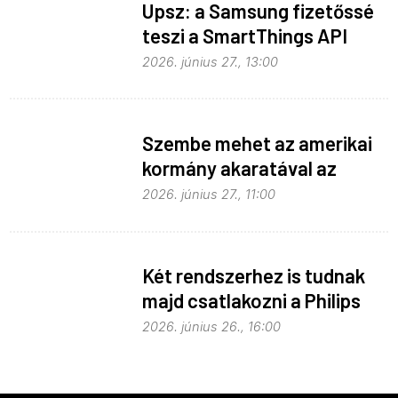
Upsz: a Samsung fizetőssé
teszi a SmartThings API
hozzáférést
2026. június 27., 13:00
Szembe mehet az amerikai
kormány akaratával az
Apple
2026. június 27., 11:00
Két rendszerhez is tudnak
majd csatlakozni a Philips
Hue égők
2026. június 26., 16:00