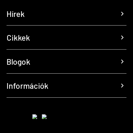
Hírek
chevron_right
Cikkek
chevron_right
Blogok
chevron_right
Információk
chevron_right