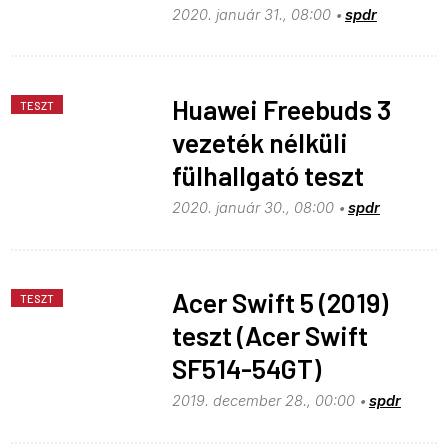
2020. január 31., 08:00
spdr
Huawei Freebuds 3
TESZT
vezeték nélküli
fülhallgató teszt
2020. január 30., 08:00
spdr
Acer Swift 5 (2019)
TESZT
teszt (Acer Swift
SF514-54GT)
2019. december 28., 00:00
spdr