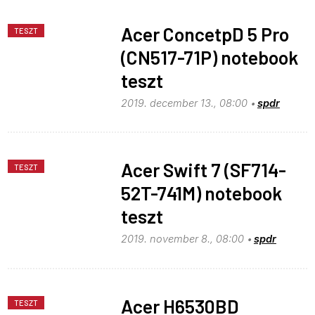
Acer ConcetpD 5 Pro
TESZT
(CN517-71P) notebook
teszt
2019. december 13., 08:00
spdr
Acer Swift 7 (SF714-
TESZT
52T-741M) notebook
teszt
2019. november 8., 08:00
spdr
Acer H6530BD
TESZT