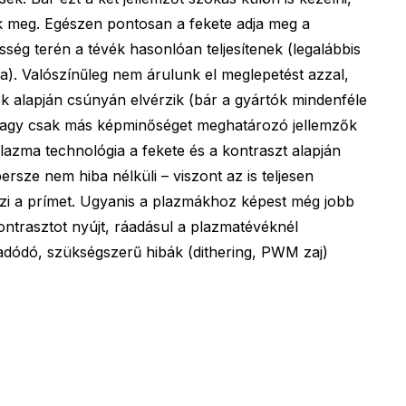
 meg. Egészen pontosan a fekete adja meg a
sség terén a tévék hasonlóan teljesítenek (legalábbis
va). Valószínűleg nem árulunk el meglepetést azzal,
alapján csúnyán elvérzik (bár a gyártók mindenféle
vagy csak más képminőséget meghatározó jellemzők
plazma technológia a fekete és a kontraszt alapján
ersze nem hiba nélküli – viszont az is teljesen
zi a prímet. Ugyanis a plazmákhoz képest még jobb
ntrasztot nyújt, ráadásul a plazmatévéknél
l adódó, szükségszerű hibák (dithering, PWM zaj)