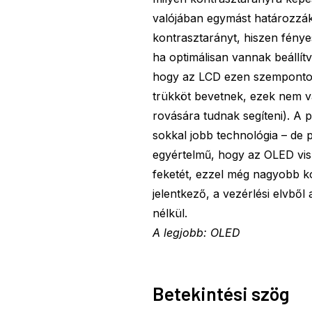
valójában egymást határozzák
kontrasztarányt, hiszen fénye
ha optimálisan vannak beállít
hogy az LCD ezen szempontok 
trükköt bevetnek, ezek nem 
rovására tudnak segíteni). A 
sokkal jobb technológia – de p
egyértelmű, hogy az OLED vis
feketét, ezzel még nagyobb ko
jelentkező, a vezérlési elvbő
nélkül.
A legjobb: OLED
Betekintési szög