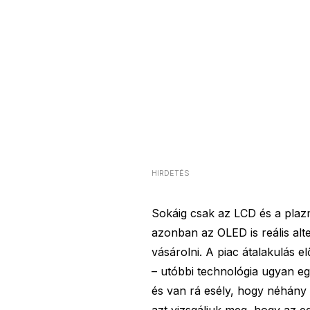
HIRDETÉS
Sokáig csak az LCD és a plaz
azonban az OLED is reális alte
vásárolni. A piac átalakulás e
– utóbbi technológia ugyan e
és van rá esély, hogy néhány 
azt vizsgáljuk meg, hogy az 