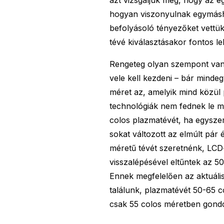
hogyan viszonyulnak egymás
befolyásoló tényezőket vettü
tévé kiválasztásakor fontos le
Rengeteg olyan szempont van,
vele kell kezdeni – bár mindeg
méret az, amelyik mind közül 
technológiák nem fednek le m
colos plazmatévét, ha egysze
sokat változott az elmúlt pár
méretű tévét szeretnénk, LCD-
visszalépésével eltűntek az 50
Ennek megfelelően az aktuális
találunk, plazmatévét 50-65 c
csak 55 colos méretben gond