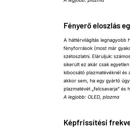
Fényerő eloszlás e
A háttérvilágítás legnagyobb 
fényforrások (most már gyakor
szétoszlatni. Eláruljuk: számo
sikerült ez akár csak egyetlen
kibocsátó plazmatévéknél és
akkor sem, ha egy gyártó úgy
plazmatévét „felcsavarja” és 
A legjobb: OLED, plazma
Képfrissítési frek