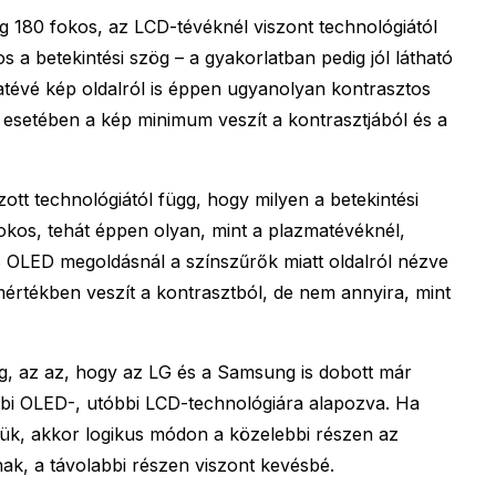
g 180 fokos, az LCD-tévéknél viszont technológiától
 a betekintési szög – a gyakorlatban pedig jól látható
tévé kép oldalról is éppen ugyanolyan kontrasztos
 esetében a kép minimum veszít a kontrasztjából és a
tt technológiától függ, hogy milyen a betekintési
kos, tehát éppen olyan, mint a plazmatévéknél,
OLED megoldásnál a színszűrők miatt oldalról nézve
értékben veszít a kontrasztból, de nem annyira, mint
, az az, hogy az LG és a Samsung is dobott már
lőbbi OLED-, utóbbi LCD-technológiára alapozva. Ha
zük, akkor logikus módon a közelebbi részen az
nak, a távolabbi részen viszont kevésbé.