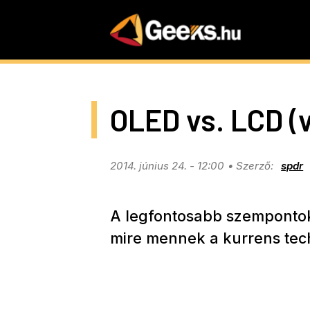
Skip
to
main
content
OLED vs. LCD (
2014. június 24. - 12:00
spdr
A legfontosabb szempontok
mire mennek a kurrens tec