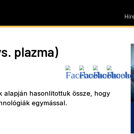
Hír
vs. plazma)
 alapján hasonlítottuk össze, hogy
hnológiák egymással.