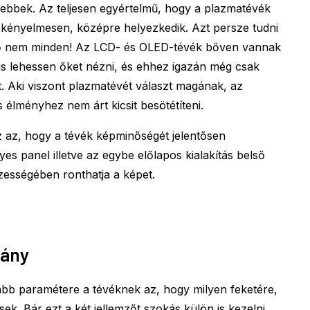
ebbek. Az teljesen egyértelmű, hogy a plazmatévék
 kényelmesen, középre helyezkedik. Azt persze tudni
erő nem minden! Az LCD- és OLED-tévék bőven vannak
is lehessen őket nézni, és ehhez igazán még csak
. Aki viszont plazmatévét választ magának, az
 élményhez nem árt kicsit besötétíteni.
z az, hogy a tévék képminőségét jelentősen
yes panel illetve az egybe előlapos kialakítás belső
zességében ronthatja a képet.
rány
abb paramétere a tévéknek az, hogy milyen feketére,
k. Bár ezt a két jellemzőt szokás külön is kezelni,