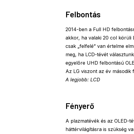
Felbontás
2014-ben a Full HD felbontásn
akkor, ha valaki 20 col körül
csak „felfelé” van értelme el
meg, ha LCD-tévét választunk.
egyelőre UHD felbontású OLED
Az LG viszont az év második f
A legjobb: LCD
Fényerő
A plazmatévék és az OLED-tévé
háttérvilágításra is szükség 