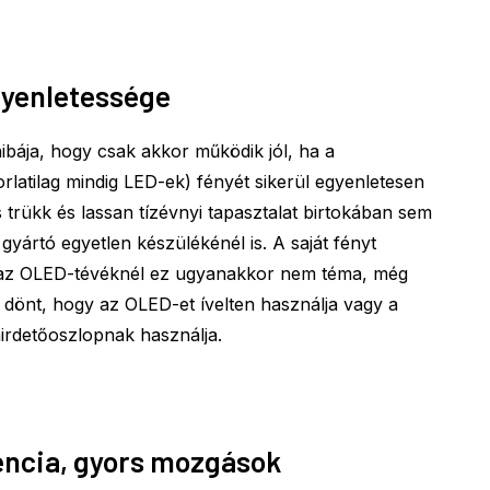
gyenletessége
hibája, hogy csak akkor működik jól, ha a
latilag mindig LED-ek) fényét sikerül egyenletesen
s trükk és lassan tízévnyi tapasztalat birtokában sem
 gyártó egyetlen készülékénél is. A saját fényt
 az OLED-tévéknél ez ugyanakkor nem téma, még
 dönt, hogy az OLED-et ívelten használja vagy a
hirdetőoszlopnak használja.
vencia, gyors mozgások