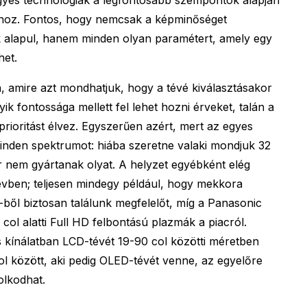
hoz. Fontos, hogy nemcsak a képminőséget
k alapul, hanem minden olyan paramétert, amely egy
het.
 amire azt mondhatjuk, hogy a tévé kiválasztásakor
yik fontossága mellett fel lehet hozni érveket, talán a
prioritást élvez. Egyszerűen azért, mert az egyes
inden spektrumot: hiába szeretne valaki mondjuk 32
r nem gyártanak olyat. A helyzet egyébként elég
 évben; teljesen mindegy például, hogy mekkora
ből biztosan találunk megfelelőt, míg a Panasonic
 col alatti Full HD felbontású plazmák a piacról.
 kínálatban LCD-tévét 19-90 col közötti méretben
ol között, aki pedig OLED-tévét venne, az egyelőre
olkodhat.