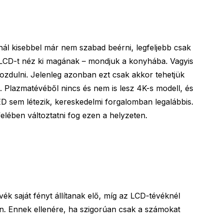
ál kisebbel már nem szabad beérni, legfeljebb csak
i LCD-t néz ki magának – mondjuk a konyhába. Vagyis
mozdulni. Jelenleg azonban ezt csak akkor tehetjük
 Plazmatévéből nincs és nem is lesz 4K-s modell, és
 sem létezik, kereskedelmi forgalomban legalábbis.
elében változtatni fog ezen a helyzeten.
k saját fényt állítanak elő, míg az LCD-tévéknél
van. Ennek ellenére, ha szigorúan csak a számokat