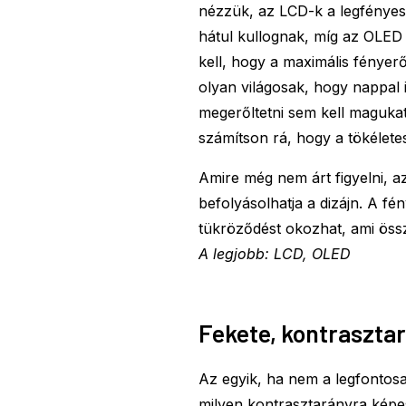
nézzük, az LCD-k a legfényes
hátul kullognak, míg az OLED
kell, hogy a maximális fény
olyan világosak, hogy nappal 
megerőltetni sem kell magukat
számítson rá, hogy a tökéletes
Amire még nem árt figyelni, a
befolyásolhatja a dizájn. A fén
tükröződést okozhat, ami öss
A legjobb: LCD, OLED
Fekete, kontraszta
Az egyik, ha nem a legfontos
milyen kontrasztarányra képese