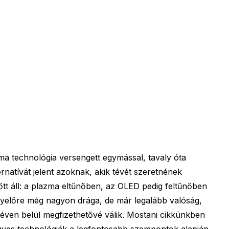
ma technológia versengett egymással, tavaly óta
rnatívát jelent azoknak, akik tévét szeretnének
lőtt áll: a plazma eltűnőben, az OLED pedig feltűnőben
gyelőre még nagyon drága, de már legalább valóság,
éven belül megfizethetővé válik. Mostani cikkünkben
egyes technológiák a legfontosabb szempontok alapján