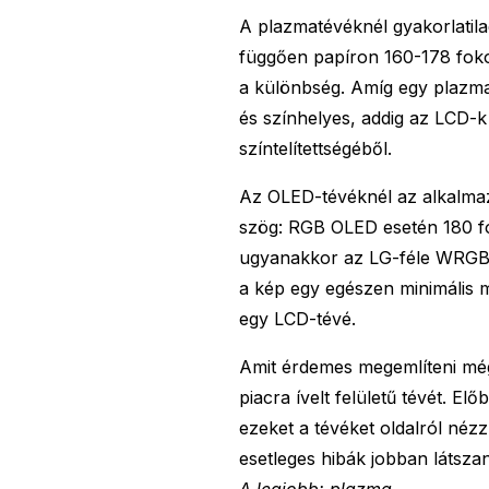
A plazmatévéknél gyakorlatila
függően papíron 160-178 fokos
a különbség. Amíg egy plazma
és színhelyes, addig az LCD-k
színtelítettségéből.
Az OLED-tévéknél az alkalmazo
szög: RGB OLED esetén 180 fo
ugyanakkor az LG-féle WRGB 
a kép egy egészen minimális m
egy LCD-tévé.
Amit érdemes megemlíteni még
piacra ívelt felületű tévét. E
ezeket a tévéket oldalról néz
esetleges hibák jobban látsza
A legjobb: plazma