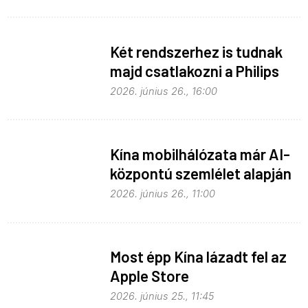
Két rendszerhez is tudnak
majd csatlakozni a Philips
Hue égők
2026. június 26., 16:00
Kína mobilhálózata már AI-
központú szemlélet alapján
fejlődik
2026. június 26., 11:00
Most épp Kína lázadt fel az
Apple Store
monopolhelyzete ellen
2026. június 25., 11:45