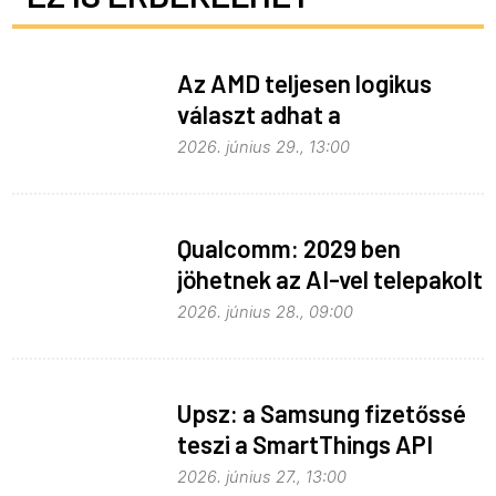
Az AMD teljesen logikus
választ adhat a
memóriaválságra
2026. június 29., 13:00
Qualcomm: 2029 ben
jöhetnek az AI-vel telepakolt
6G-s telefonok
2026. június 28., 09:00
Upsz: a Samsung fizetőssé
teszi a SmartThings API
hozzáférést
2026. június 27., 13:00