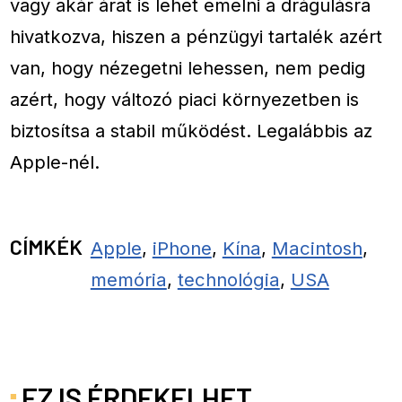
vagy akár árat is lehet emelni a drágulásra
hivatkozva, hiszen a pénzügyi tartalék azért
van, hogy nézegetni lehessen, nem pedig
azért, hogy változó piaci környezetben is
biztosítsa a stabil működést. Legalábbis az
Apple-nél.
CÍMKÉK
Apple
,
iPhone
,
Kína
,
Macintosh
,
memória
,
technológia
,
USA
EZ IS ÉRDEKELHET