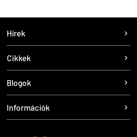
Hírek
chevron_right
Cikkek
chevron_right
Blogok
chevron_right
Információk
chevron_right