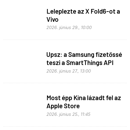
Leleplezte az X Fold6-ot a
Vivo
2026. június 29., 10:00
Upsz: a Samsung fizetőssé
teszi a SmartThings API
hozzáférést
2026. június 27., 13:00
Most épp Kína lázadt fel az
Apple Store
monopolhelyzete ellen
2026. június 25., 11:45