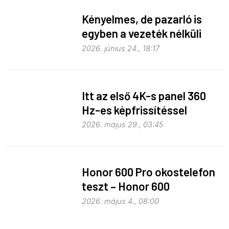
Kényelmes, de pazarló is
egyben a vezeték nélküli
töltés
2026. június 24., 18:17
Itt az első 4K-s panel 360
Hz-es képfrissítéssel
2026. május 29., 03:45
Honor 600 Pro okostelefon
teszt – Honor 600
kitekintéssel
2026. május 4., 08:00