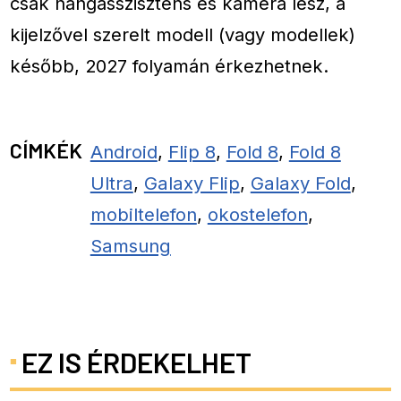
csak hangasszisztens és kamera lesz, a
kijelzővel szerelt modell (vagy modellek)
később, 2027 folyamán érkezhetnek.
CÍMKÉK
Android
,
Flip 8
,
Fold 8
,
Fold 8
Ultra
,
Galaxy Flip
,
Galaxy Fold
,
mobiltelefon
,
okostelefon
,
Samsung
EZ IS ÉRDEKELHET