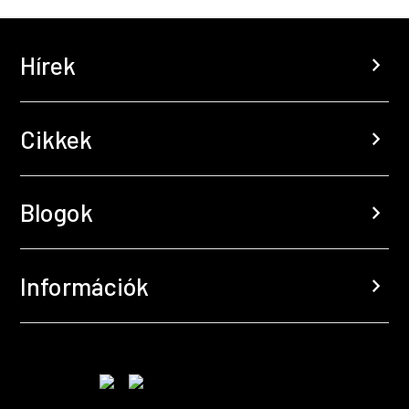
Hírek
chevron_right
Cikkek
chevron_right
Blogok
chevron_right
Információk
chevron_right