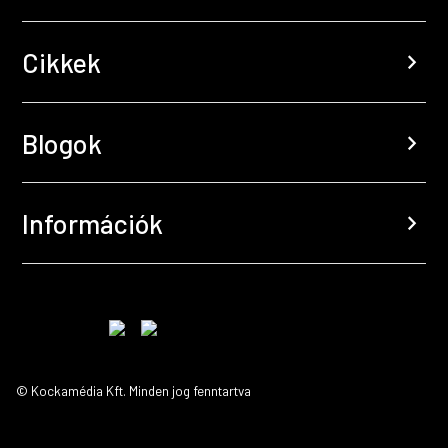
Cikkek
chevron_right
Blogok
chevron_right
Információk
chevron_right
© Kockamédia Kft. Minden jog fenntartva