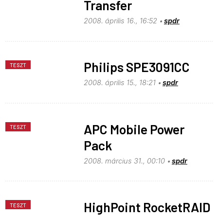
Transfer
2008. április 16., 16:52
spdr
Philips SPE3091CC
TESZT
2008. április 15., 18:21
spdr
APC Mobile Power
TESZT
Pack
2008. március 31., 00:10
spdr
HighPoint RocketRAID
TESZT