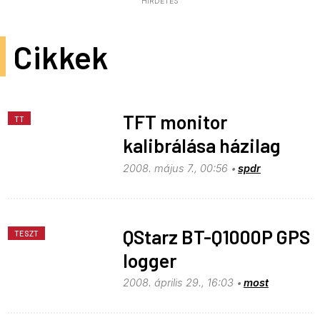
HIRDETÉS
Cikkek
TFT monitor
TT
kalibrálása házilag
2008. május 7., 00:56
spdr
QStarz BT-Q1000P GPS
TESZT
logger
2008. április 29., 16:03
most