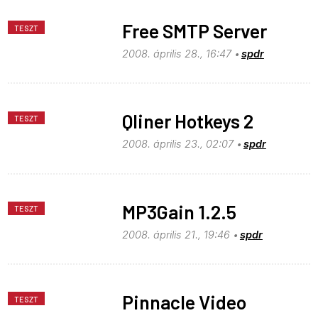
Free SMTP Server
TESZT
2008. április 28., 16:47
spdr
Qliner Hotkeys 2
TESZT
2008. április 23., 02:07
spdr
MP3Gain 1.2.5
TESZT
2008. április 21., 19:46
spdr
Pinnacle Video
TESZT