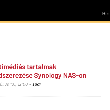
Hír
timédiás tartalmak
dszerezése Synology NAS-on
július 13., 12:00
spdr