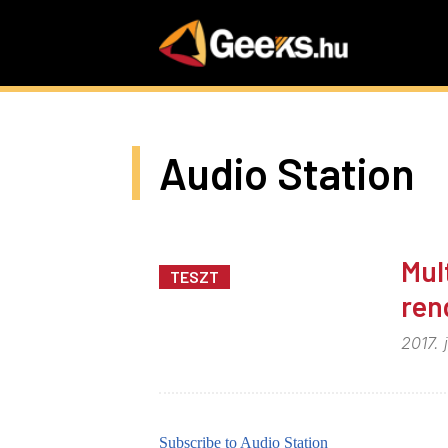
Skip
to
main
content
Audio Station
Mul
TESZT
ren
2017. 
Subscribe to Audio Station