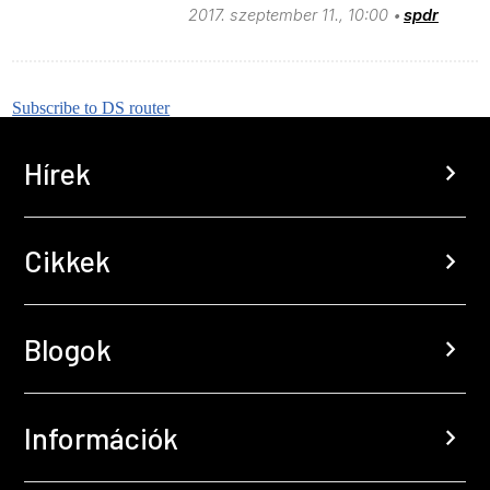
2017. szeptember 11., 10:00
spdr
Subscribe to DS router
Hírek
chevron_right
Cikkek
chevron_right
Blogok
chevron_right
Információk
chevron_right