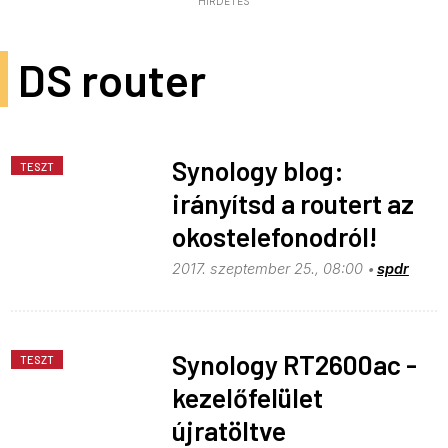
HIRDETÉS
DS router
Synology blog:
TESZT
irányítsd a routert az
okostelefonodról!
2017. szeptember 25., 08:00
spdr
Synology RT2600ac -
TESZT
kezelőfelület
újratöltve