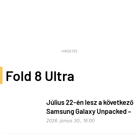
HIRDETÉS
Fold 8 Ultra
Július 22-én lesz a következő
Samsung Galaxy Unpacked –
ez várható
2026. június 30., 16:00