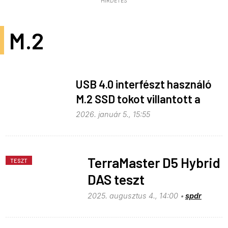
HIRDETÉS
M.2
USB 4.0 interfészt használó
M.2 SSD tokot villantott a
Targus
2026. január 5., 15:55
TerraMaster D5 Hybrid
TESZT
DAS teszt
2025. augusztus 4., 14:00
spdr