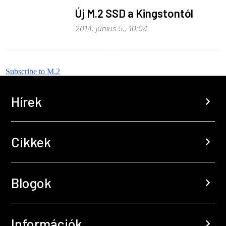
Új M.2 SSD a Kingstontól
2014. június 5., 10:04
Subscribe to M.2
Hírek
chevron_right
Cikkek
chevron_right
Blogok
chevron_right
Információk
chevron_right