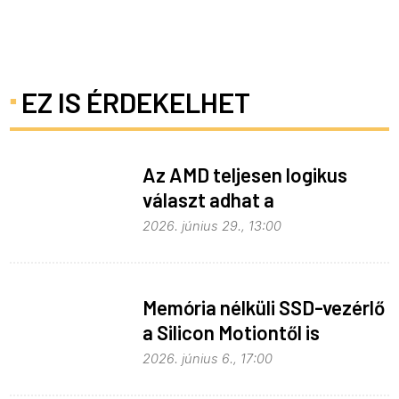
EZ IS ÉRDEKELHET
Az AMD teljesen logikus
választ adhat a
memóriaválságra
2026. június 29., 13:00
Memória nélküli SSD-vezérlő
a Silicon Motiontől is
2026. június 6., 17:00