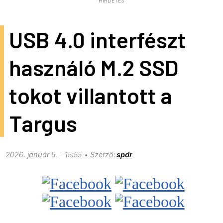
HIRDETÉS
USB 4.0 interfészt
használó M.2 SSD
tokot villantott a
Targus
2026. január 5. - 15:55
spdr