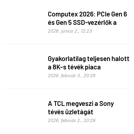
Computex 2026: PCIe Gen 6
és Gen 5 SSD-vezérlők a
Phisontól
2026. június 2., 12:23
Gyakorlatilag teljesen halott
a 8K-s tévék piaca
2026. február 3., 20:29
A TCL megveszi a Sony
tévés üzletágát
2026. február 2., 20:29