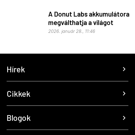
A Donut Labs akkumulátora
megválthatja a világot
2026. január 28., 11:46
Hírek
chevron_right
Cikkek
chevron_right
Blogok
chevron_right