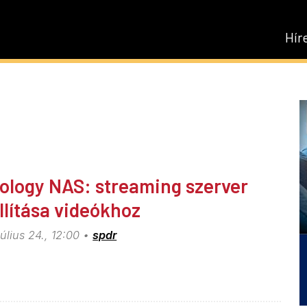
Hír
ology NAS: streaming szerver
llítása videókhoz
július 24., 12:00
spdr