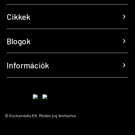
Cikkek
chevron_right
Blogok
chevron_right
Információk
chevron_right
© Kockamédia Kft. Minden jog fenntartva