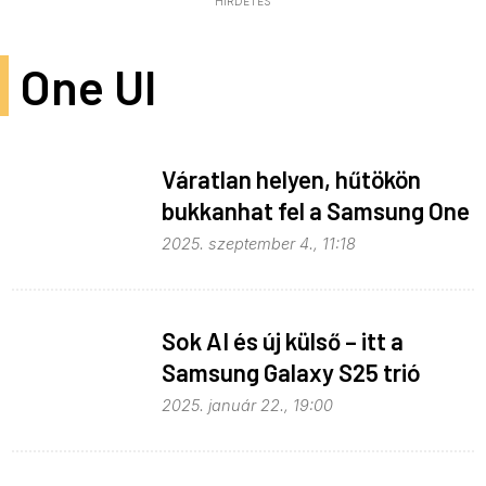
HIRDETÉS
One UI
Váratlan helyen, hűtökön
bukkanhat fel a Samsung One
UI
2025. szeptember 4., 11:18
Sok AI és új külső – itt a
Samsung Galaxy S25 trió
2025. január 22., 19:00