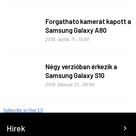
Forgatható kamerát kapott a
Samsung Galaxy A80
2019. április 11., 15:00
Négy verzióban érkezik a
Samsung Galaxy S10
2019. február 21., 08:00
Subscribe to One UI
Hírek
chevron_right