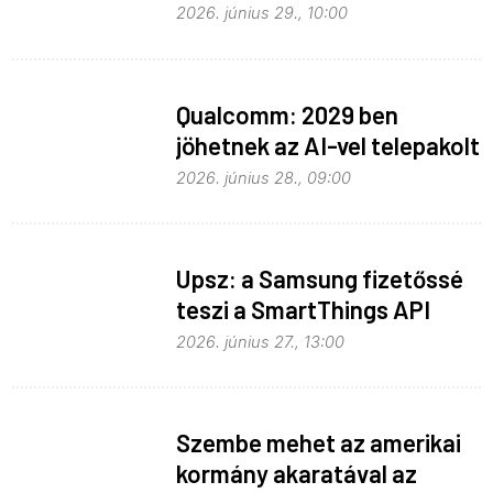
2026. június 29., 10:00
Qualcomm: 2029 ben
jöhetnek az AI-vel telepakolt
6G-s telefonok
2026. június 28., 09:00
Upsz: a Samsung fizetőssé
teszi a SmartThings API
hozzáférést
2026. június 27., 13:00
Szembe mehet az amerikai
kormány akaratával az