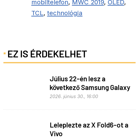
mobiltelefon
,
MWC 2019
,
OLED
,
TCL
,
technológia
EZ IS ÉRDEKELHET
Július 22-én lesz a
következő Samsung Galaxy
Unpacked – ez várható
2026. június 30., 16:00
Leleplezte az X Fold6-ot a
Vivo