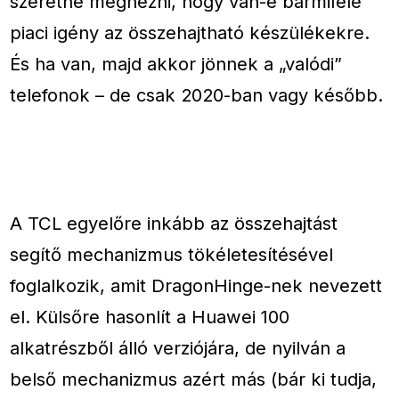
szeretné megnézni, hogy van-e bármiféle
piaci igény az összehajtható készülékekre.
És ha van, majd akkor jönnek a „valódi”
telefonok – de csak 2020-ban vagy később.
A TCL egyelőre inkább az összehajtást
segítő mechanizmus tökéletesítésével
foglalkozik, amit DragonHinge-nek nevezett
el. Külsőre hasonlít a Huawei 100
alkatrészből álló verziójára, de nyilván a
belső mechanizmus azért más (bár ki tudja,