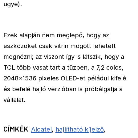
ugye).
Ezek alapján nem meglepő, hogy az
eszközöket csak vitrin mögött lehetett
megnézni; az viszont így is látszik, hogy a
TCL több vasat tart a tűzben, a 7,2 colos,
2048×1536 pixeles OLED-et péládul kifelé
és befelé hajló verzióban is próbálgatja a
vállalat.
CÍMKÉK
Alcatel
,
hajlítható kijelző
,