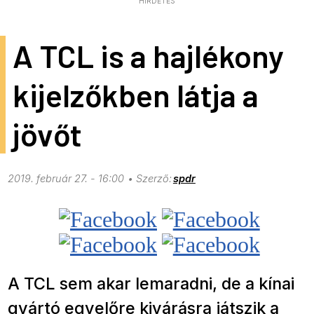
HIRDETÉS
A TCL is a hajlékony
kijelzőkben látja a
jövőt
2019. február 27. - 16:00
spdr
A TCL sem akar lemaradni, de a kínai
gyártó egyelőre kivárásra játszik a