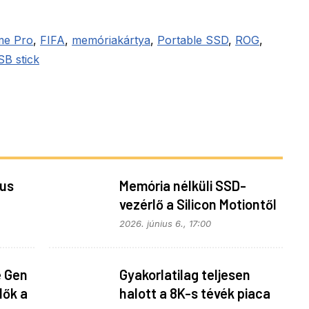
me Pro
,
FIFA
,
memóriakártya
,
Portable SSD
,
ROG
,
B stick
kus
Memória nélküli SSD-
vezérlő a Silicon Motiontől
is
2026. június 6., 17:00
e Gen
Gyakorlatilag teljesen
lők a
halott a 8K-s tévék piaca