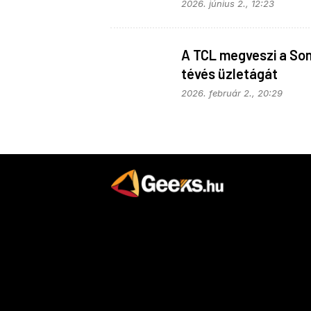
Phisontól
2026. június 2., 12:23
A TCL megveszi a So
tévés üzletágát
2026. február 2., 20:29