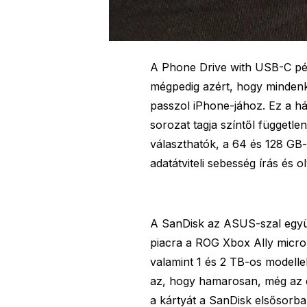
A Phone Drive with USB-C péld
mégpedig azért, hogy mindenk
passzol iPhone-jához. Ez a há
sorozat tagja színtől függetle
választhatók, a 64 és 128 GB
adatátviteli sebesség írás és 
A SanDisk az ASUS-szal együ
piacra a ROG Xbox Ally micro
valamint 1 és 2 TB-os modelle
az, hogy hamarosan, még az el
a kártyát a SanDisk elsősorba