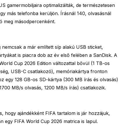
SUS gamermobiljaira optimalizálták, de természetesen
y más telefonba kerüljön. Írásnál 140, olvasásnál
tó meg másodpercenként.
nemcsak a már említett síp alakú USB sticket,
yákat is piacra dob az év első felében a SanDisk. A
orld Cup 2026 Edition változattal bővül (1 TB-os
sség, USB-C csatlakozó), memóriakártya fronton
oz egy 128 GB-os SD-kártya (300 MB írás és olvasás)
1700 MB/s olvasás, 1200 MB/s írás) csatlakozik.
 hogy ajándékként FIFA tartalom is jár hozzájuk,
n egy FIFA World Cup 2026 matrica is lapul.