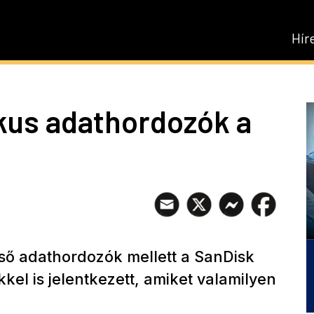
Hír
kus adathordozók a
lső adathordozók mellett a SanDisk
el is jelentkezett, amiket valamilyen