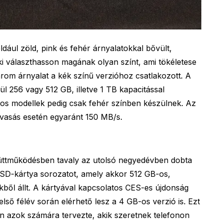
ául zöld, pink és fehér árnyalatokkal bővült,
i választhasson magának olyan színt, ami tökéletese
rom árnyalat a kék színű verzióhoz csatlakozott. A
nül 256 vagy 512 GB, illetve 1 TB kapacitással
-os modellek pedig csak fehér színben készülnek. Az
olvasás esetén egyaránt 150 MB/s.
ttműködésben tavaly az utolsó negyedévben dobta
SD-kártya sorozatot, amely akkor 512 GB-os,
kből állt. A kártyával kapcsolatos CES-es újdonság
ső félév során elérhető lesz a 4 GB-os verzió is. Ezt
n azok számára tervezte, akik szeretnek telefonon