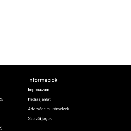
Információk
Impresszum
25
Médiaajánlat
Adatvédelmi irányelvek
Szerzői jogok
19