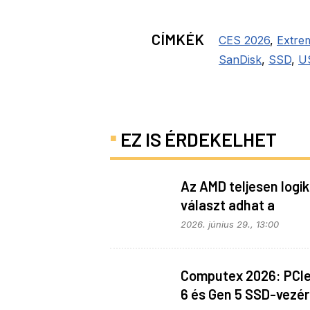
CÍMKÉK
CES 2026
,
Extre
SanDisk
,
SSD
,
US
EZ IS ÉRDEKELHET
Az AMD teljesen logi
választ adhat a
memóriaválságra
2026. június 29., 13:00
Computex 2026: PCI
6 és Gen 5 SSD-vezér