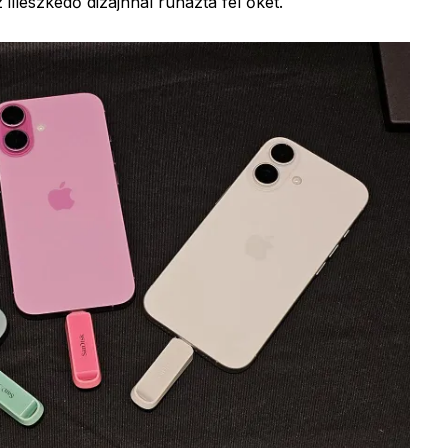
illeszkedő dizájnnal ruházta fel őket.