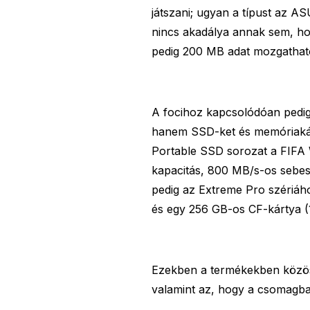
játszani; ugyan a típust az A
nincs akadálya annak sem, hog
pedig 200 MB adat mozgatha
A focihoz kapcsolódóan pedig 
hanem SSD-ket és memóriakárt
Portable SSD sorozat a FIFA W
kapacitás, 800 MB/s-os sebe
pedig az Extreme Pro szériáh
és egy 256 GB-os CF-kártya (
Ezekben a termékekben közös,
valamint az, hogy a csomagba