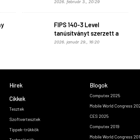
2026. február 3., 20:29
ny
FIPS 140-3 Level
tanúsítványt szerzett a
Kingston IronKey Keypad
2026. január 29., 16:20
200
Hírek
Blogok
Computex 2025
Cikkek
Mobile World Congress 20
Tesztek
CES 2025
Szoftvertesztek
Computex 2019
Tippek-trükkök
Mobile World Congress 20
Technológiák