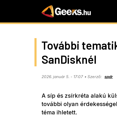
Skip
to
main
content
További temati
SanDisknél
2026. január 5. - 17:07
spdr
A síp és zsírkréta alakú kü
további olyan érdekességekk
téma ihletett.