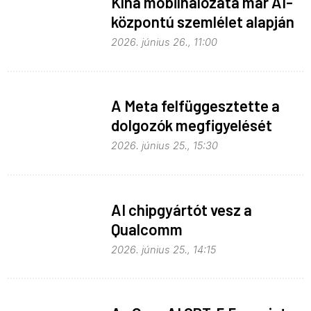
Kína mobilhálózata már AI-
központú szemlélet alapján
fejlődik
2026. június 26., 11:00
A Meta felfüggesztette a
dolgozók megfigyelését
2026. június 25., 15:30
AI chipgyártót vesz a
Qualcomm
2026. június 25., 14:15