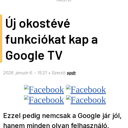
HIRDETÉS
Új okostévé
funkciókat kap a
Google TV
2026. január 6. - 15:21
spdr
Ezzel pedig nemcsak a Google jár jól,
hanem minden olyan felhasználó,