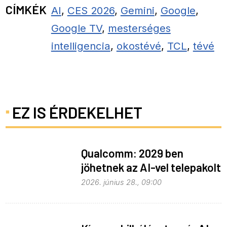
CÍMKÉK
AI
,
CES 2026
,
Gemini
,
Google
,
Google TV
,
mesterséges
intelligencia
,
okostévé
,
TCL
,
tévé
EZ IS ÉRDEKELHET
Qualcomm: 2029 ben
jöhetnek az AI-vel telepakolt
6G-s telefonok
2026. június 28., 09:00