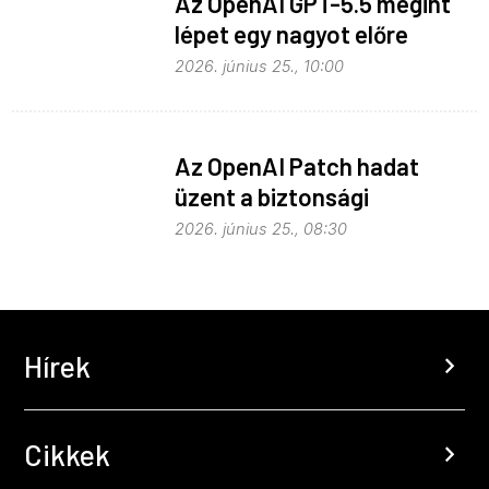
Az OpenAI GPT-5.5 megint
lépet egy nagyot előre
2026. június 25., 10:00
Az OpenAI Patch hadat
üzent a biztonsági
problémáknak
2026. június 25., 08:30
Hírek
chevron_right
Cikkek
chevron_right