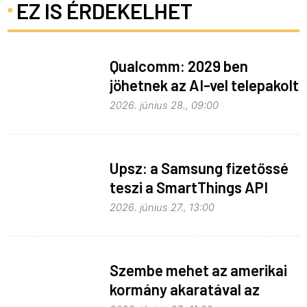
EZ IS ÉRDEKELHET
Qualcomm: 2029 ben
jöhetnek az AI-vel telepakolt
6G-s telefonok
2026. június 28., 09:00
Upsz: a Samsung fizetőssé
teszi a SmartThings API
hozzáférést
2026. június 27., 13:00
Szembe mehet az amerikai
kormány akaratával az