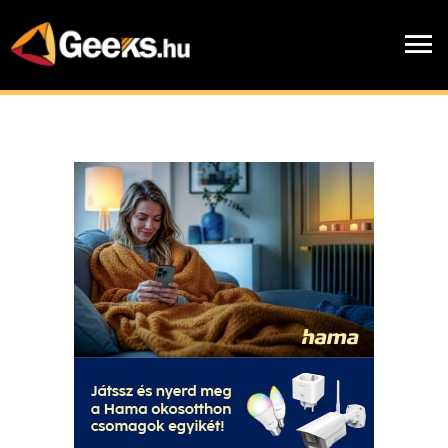
Skip
to
menu
main
content
Hírek
chevron_right
Cikkek
chevron_right
Blogok
chevron_right