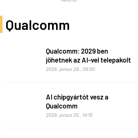
HIRDETÉS
Qualcomm
Qualcomm: 2029 ben
jöhetnek az AI-vel telepakolt
6G-s telefonok
2026. június 28., 09:00
AI chipgyártót vesz a
Qualcomm
2026. június 25., 14:15