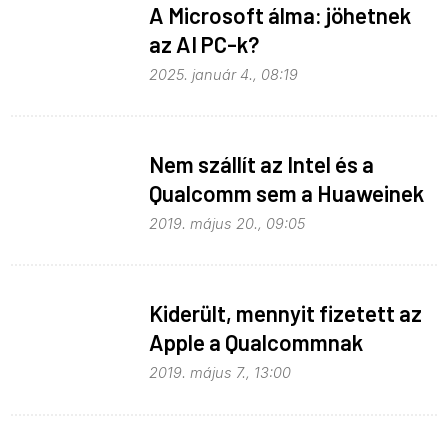
A Microsoft álma: jöhetnek
az AI PC-k?
2025. január 4., 08:19
Nem szállít az Intel és a
Qualcomm sem a Huaweinek
2019. május 20., 09:05
Kiderült, mennyit fizetett az
Apple a Qualcommnak
2019. május 7., 13:00