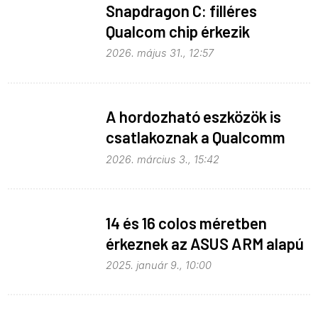
Snapdragon C: filléres
Qualcom chip érkezik
Widowshoz
2026. május 31., 12:57
A hordozható eszközök is
csatlakoznak a Qualcomm
Elite alakulatához
2026. március 3., 15:42
14 és 16 colos méretben
érkeznek az ASUS ARM alapú
notebookjai
2025. január 9., 10:00