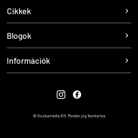
Cikkek
chevron_right
Blogok
chevron_right
Információk
chevron_right
© Kockamédia Kft. Minden jog fenntartva