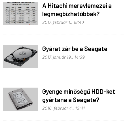
A Hitachi merevlemezei a
legmegbízhatóbbak?
2017. február 1., 18:40
Gyárat zár be a Seagate
2017. január 19., 14:39
Gyenge minőségű HDD-ket
gyártana a Seagate?
2016. február 4., 13:41