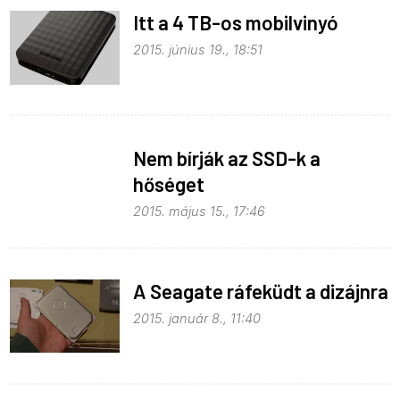
Itt a 4 TB-os mobilvinyó
2015. június 19., 18:51
Nem bírják az SSD-k a
hőséget
2015. május 15., 17:46
A Seagate ráfeküdt a dizájnra
2015. január 8., 11:40