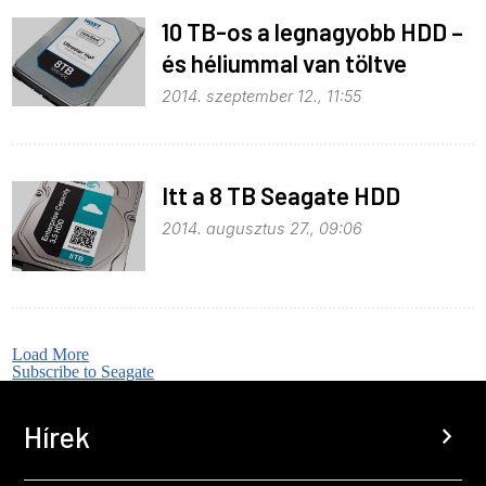
10 TB-os a legnagyobb HDD –
és héliummal van töltve
2014. szeptember 12., 11:55
Itt a 8 TB Seagate HDD
2014. augusztus 27., 09:06
Load More
Subscribe to Seagate
Hírek
chevron_right