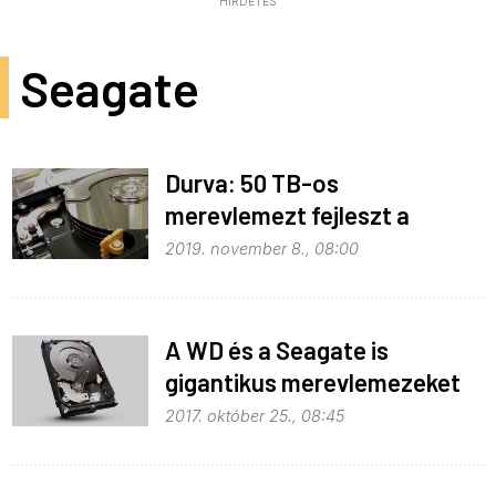
HIRDETÉS
Seagate
Durva: 50 TB-os
merevlemezt fejleszt a
Seagate
2019. november 8., 08:00
A WD és a Seagate is
gigantikus merevlemezeket
ígér
2017. október 25., 08:45