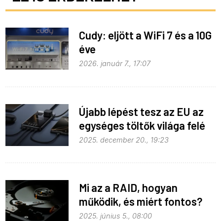
Cudy: eljött a WiFi 7 és a 10G
éve
2026. január 7., 17:07
Újabb lépést tesz az EU az
egységes töltők világa felé
2025. december 20., 19:23
Mi az a RAID, hogyan
működik, és miért fontos?
2025. június 5., 08:00