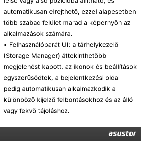
felső vagy alsó pozícióba állítható, és
automatikusan elrejthető, ezzel alapesetben
több szabad felület marad a képernyőn az
alkalmazások számára.
• Felhasználóbarát UI: a tárhelykezelő
(Storage Manager) áttekinthetőbb
megjelenést kapott, az ikonok és beállítások
egyszerűsödtek, a bejelentkezési oldal
pedig automatikusan alkalmazkodik a
különböző kijelző felbontásokhoz és az álló
vagy fekvő tájoláshoz.