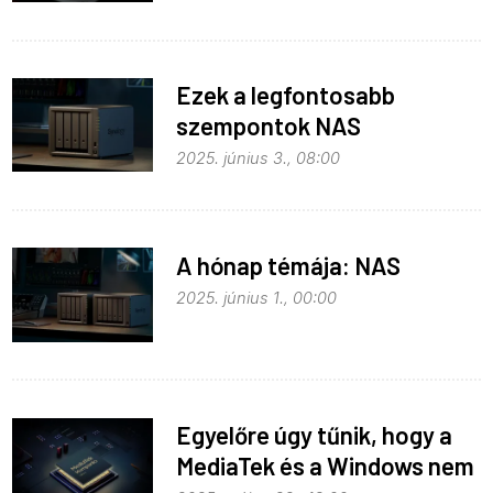
Ezek a legfontosabb
szempontok NAS
vásárlásakor
2025. június 3., 08:00
A hónap témája: NAS
2025. június 1., 00:00
Egyelőre úgy tűnik, hogy a
MediaTek és a Windows nem