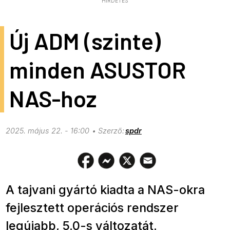
HIRDETÉS
Új ADM (szinte)
minden ASUSTOR
NAS-hoz
2025. május 22. - 16:00
spdr
A tajvani gyártó kiadta a NAS-okra
fejlesztett operációs rendszer
legújabb, 5.0-s változatát.