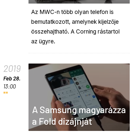
Az MWC-n több olyan telefon is
bemutatkozott, amelynek kijelzője
összehajtható. A Corning rástartol
az ügyre.
2019
Feb 28.
13:00
A Samsung magyarázza
a Fold dizájnját