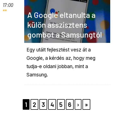
17:00
A Google eltanulta a
külön asszisztens
gombot a Samsungtól
Egy utált fejlesztést vesz át a
Google, a kérdés az, hogy meg
tudja-e oldani jobban, mint a
Samsung.
Pagination
PAGE
1
PAGE
2
PAGE
3
PAGE
4
PAGE
5
PAGE
6
KÖVETKEZŐ
›
UTOLSÓ
»
OLDAL
OLDAL