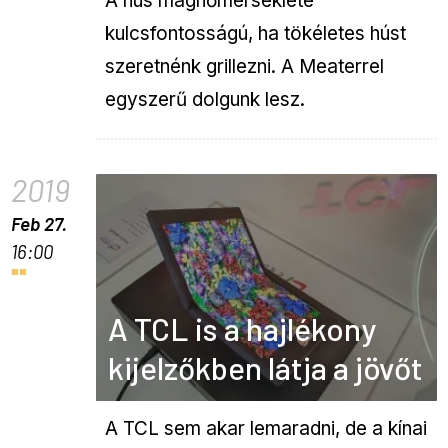
A hús maghőmérséklete
kulcsfontosságú, ha tökéletes húst
szeretnénk grillezni. A Meaterrel
egyszerű dolgunk lesz.
2019
Feb 27.
16:00
A TCL is a hajlékony
kijelzőkben látja a jövőt
A TCL sem akar lemaradni, de a kínai