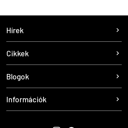
Hírek
chevron_right
Cikkek
chevron_right
Blogok
chevron_right
Információk
chevron_right