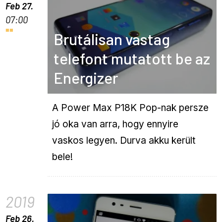
Feb 27.
07:00
Brutálisan vastag
telefont mutatott be az
Energizer
A Power Max P18K Pop-nak persze
jó oka van arra, hogy ennyire
vaskos legyen. Durva akku került
bele!
2019
Feb 26.