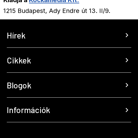
1215 Budapest, Ady Endre út 13. II/9.
Hírek
chevron_right
Cikkek
chevron_right
Blogok
chevron_right
Információk
chevron_right