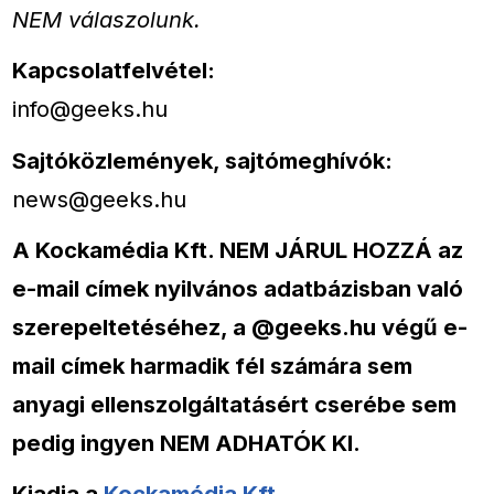
NEM válaszolunk.
Kapcsolatfelvétel:
info@geeks.hu
Sajtóközlemények, sajtómeghívók:
news@geeks.hu
A Kockamédia Kft. NEM JÁRUL HOZZÁ az
e-mail címek nyilvános adatbázisban való
szerepeltetéséhez, a @geeks.hu végű e-
mail címek harmadik fél számára sem
anyagi ellenszolgáltatásért cserébe sem
pedig ingyen NEM ADHATÓK KI.
Kiadja a
Kockamédia Kft.