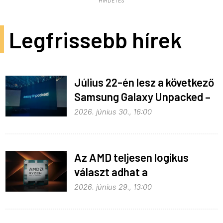
HIRDETÉS
Legfrissebb hírek
Július 22-én lesz a következő
Samsung Galaxy Unpacked –
ez várható
2026. június 30., 16:00
Az AMD teljesen logikus
választ adhat a
memóriaválságra
2026. június 29., 13:00