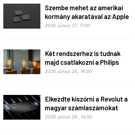
Szembe mehet az amerikai
kormány akaratával az Apple
2026. június 27., 11:00
Két rendszerhez is tudnak
majd csatlakozni a Philips
Hue égők
2026. június 26., 16:00
Elkezdte kiszórni a Revolut a
magyar számlaszámokat
2026. június 26., 14:00