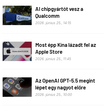
AI chipgyártót vesz a
Qualcomm
2026. június 25., 14:15
Most épp Kína lázadt fel az
Apple Store
monopolhelyzete ellen
2026. június 25., 11:45
Az OpenAI GPT-5.5 megint
lépet egy nagyot előre
2026. június 25., 10:00