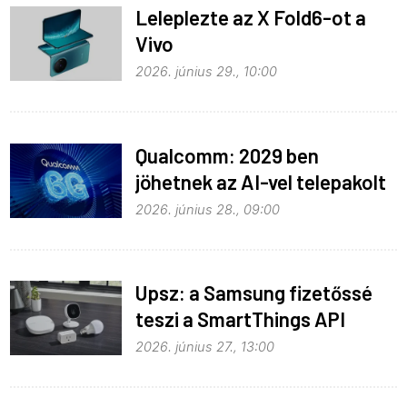
Leleplezte az X Fold6-ot a
Vivo
2026. június 29., 10:00
Qualcomm: 2029 ben
jöhetnek az AI-vel telepakolt
6G-s telefonok
2026. június 28., 09:00
Upsz: a Samsung fizetőssé
teszi a SmartThings API
hozzáférést
2026. június 27., 13:00