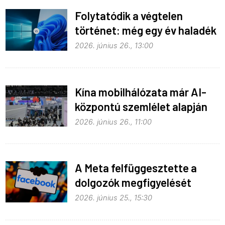
Folytatódik a végtelen
történet: még egy év haladék
a Windows 10-nek
2026. június 26., 13:00
Kína mobilhálózata már AI-
központú szemlélet alapján
fejlődik
2026. június 26., 11:00
A Meta felfüggesztette a
dolgozók megfigyelését
2026. június 25., 15:30