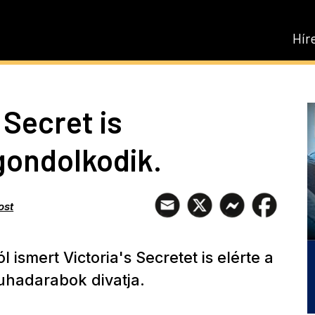
Hír
 Secret is
gondolkodik.
ost
ismert Victoria's Secretet is elérte a
uhadarabok divatja.