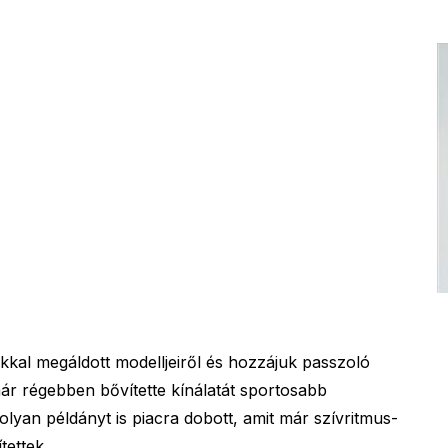
okkal megáldott modelljeiről és hozzájuk passzoló
ár régebben bővítette kínálatát sportosabb
olyan példányt is piacra dobott, amit már szívritmus-
tettek.