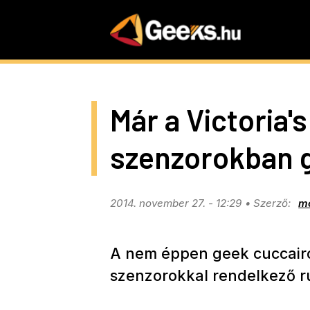
Skip
to
main
content
Már a Victoria's
szenzorokban 
2014. november 27. - 12:29
m
A nem éppen geek cuccairól 
szenzorokkal rendelkező r