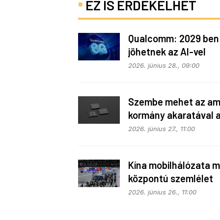
EZ IS ÉRDEKELHET
Qualcomm: 2029 ben
jöhetnek az AI-vel
telepakolt 6G-s tele
2026. június 28., 09:00
Szembe mehet az ame
kormány akaratával 
Apple
2026. június 27., 11:00
Kína mobilhálózata m
központú szemlélet
alapján fejlődik
2026. június 26., 11:00