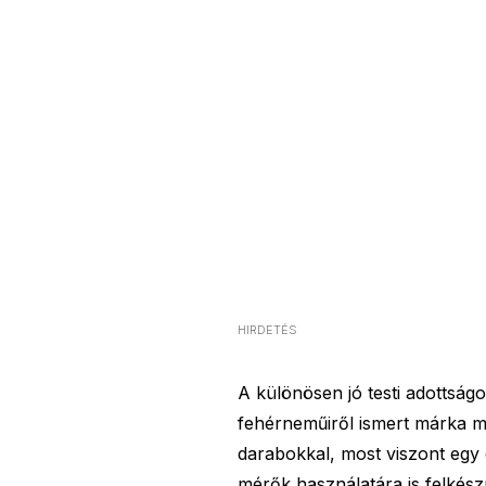
HIRDETÉS
A különösen jó testi adottság
fehérneműiről ismert márka m
darabokkal, most viszont egy 
mérők használatára is felkészí