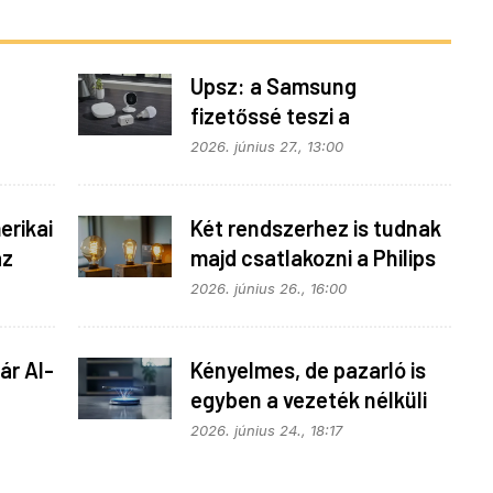
Upsz: a Samsung
fizetőssé teszi a
fonok
SmartThings API
2026. június 27., 13:00
hozzáférést
rikai
Két rendszerhez is tudnak
az
majd csatlakozni a Philips
Hue égők
2026. június 26., 16:00
ár AI-
Kényelmes, de pazarló is
egyben a vezeték nélküli
töltés
2026. június 24., 18:17