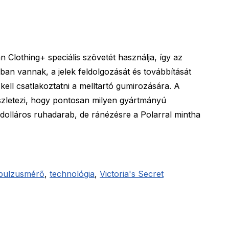
n Clothing+ speciális szövetét használja, így az
an vannak, a jelek feldolgozását és továbbítását
kell csatlakoztatni a melltartó gumirozására. A
zletezi, hogy pontosan milyen gyártmányú
 dolláros ruhadarab, de ránézésre a Polarral mintha
pulzusmérő
,
technológia
,
Victoria's Secret