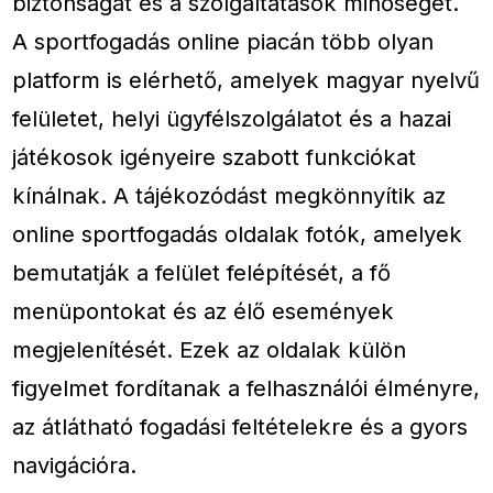
biztonságát és a szolgáltatások minőségét.
A sportfogadás online piacán több olyan
platform is elérhető, amelyek magyar nyelvű
felületet, helyi ügyfélszolgálatot és a hazai
játékosok igényeire szabott funkciókat
kínálnak. A tájékozódást megkönnyítik az
online sportfogadás oldalak fotók, amelyek
bemutatják a felület felépítését, a fő
menüpontokat és az élő események
megjelenítését. Ezek az oldalak külön
figyelmet fordítanak a felhasználói élményre,
az átlátható fogadási feltételekre és a gyors
navigációra.