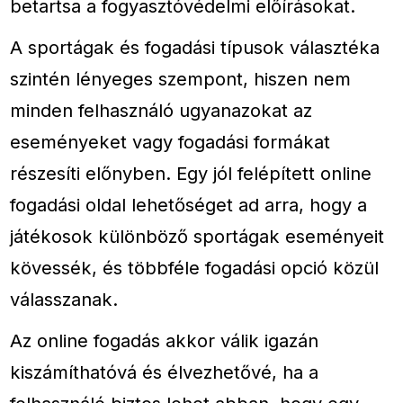
betartsa a fogyasztóvédelmi előírásokat.
A sportágak és fogadási típusok választéka
szintén lényeges szempont, hiszen nem
minden felhasználó ugyanazokat az
eseményeket vagy fogadási formákat
részesíti előnyben. Egy jól felépített online
fogadási oldal lehetőséget ad arra, hogy a
játékosok különböző sportágak eseményeit
kövessék, és többféle fogadási opció közül
válasszanak.
Az online fogadás akkor válik igazán
kiszámíthatóvá és élvezhetővé, ha a