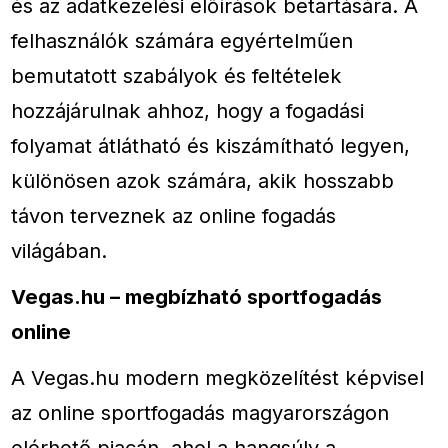
és az adatkezelési előírások betartására. A
felhasználók számára egyértelműen
bemutatott szabályok és feltételek
hozzájárulnak ahhoz, hogy a fogadási
folyamat átlátható és kiszámítható legyen,
különösen azok számára, akik hosszabb
távon terveznek az online fogadás
világában.
Vegas.hu – megbízható sportfogadás
online
A Vegas.hu modern megközelítést képvisel
az online sportfogadás magyarországon
elérhető piacán, ahol a hangsúly a