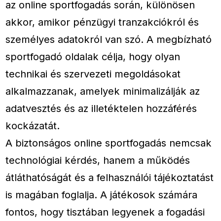
az online sportfogadás során, különösen
akkor, amikor pénzügyi tranzakciókról és
személyes adatokról van szó. A megbízható
sportfogadó oldalak célja, hogy olyan
technikai és szervezeti megoldásokat
alkalmazzanak, amelyek minimalizálják az
adatvesztés és az illetéktelen hozzáférés
kockázatát.
A biztonságos online sportfogadás nemcsak
technológiai kérdés, hanem a működés
átláthatóságát és a felhasználói tájékoztatást
is magában foglalja. A játékosok számára
fontos, hogy tisztában legyenek a fogadási