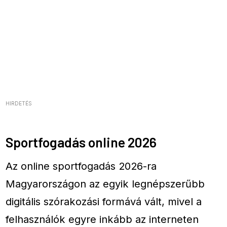
HIRDETÉS
Sportfogadás online 2026
Az online sportfogadás 2026-ra
Magyarországon az egyik legnépszerűbb
digitális szórakozási formává vált, mivel a
felhasználók egyre inkább az interneten