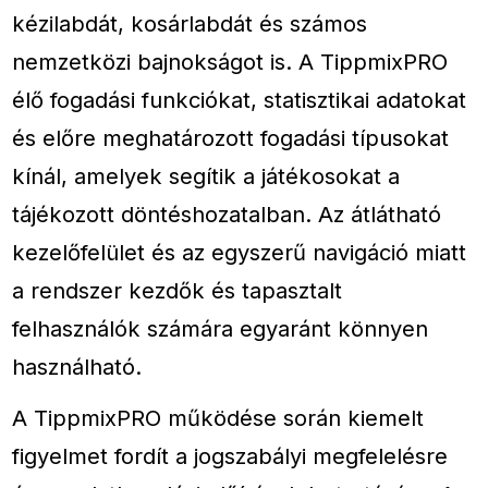
kézilabdát, kosárlabdát és számos
nemzetközi bajnokságot is. A TippmixPRO
élő fogadási funkciókat, statisztikai adatokat
és előre meghatározott fogadási típusokat
kínál, amelyek segítik a játékosokat a
tájékozott döntéshozatalban. Az átlátható
kezelőfelület és az egyszerű navigáció miatt
a rendszer kezdők és tapasztalt
felhasználók számára egyaránt könnyen
használható.
A TippmixPRO működése során kiemelt
figyelmet fordít a jogszabályi megfelelésre