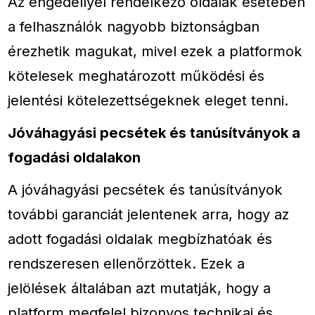
Az engedéllyel rendelkező oldalak esetében
a felhasználók nagyobb biztonságban
érezhetik magukat, mivel ezek a platformok
kötelesek meghatározott működési és
jelentési kötelezettségeknek eleget tenni.
Jóváhagyási pecsétek és tanúsítványok a
fogadási oldalakon
A jóváhagyási pecsétek és tanúsítványok
további garanciát jelentenek arra, hogy az
adott fogadási oldalak megbízhatóak és
rendszeresen ellenőrzöttek. Ezek a
jelölések általában azt mutatják, hogy a
platform megfelel bizonyos technikai és