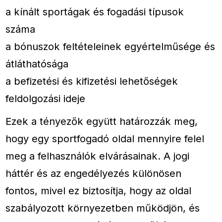
a kínált sportágak és fogadási típusok
száma
a bónuszok feltételeinek egyértelműsége és
átláthatósága
a befizetési és kifizetési lehetőségek
feldolgozási ideje
Ezek a tényezők együtt határozzák meg,
hogy egy sportfogadó oldal mennyire felel
meg a felhasználók elvárásainak. A jogi
háttér és az engedélyezés különösen
fontos, mivel ez biztosítja, hogy az oldal
szabályozott környezetben működjön, és