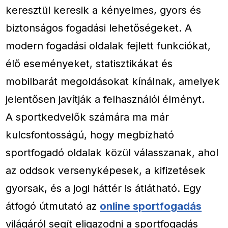
keresztül keresik a kényelmes, gyors és
biztonságos fogadási lehetőségeket. A
modern fogadási oldalak fejlett funkciókat,
élő eseményeket, statisztikákat és
mobilbarát megoldásokat kínálnak, amelyek
jelentősen javítják a felhasználói élményt.
A sportkedvelők számára ma már
kulcsfontosságú, hogy megbízható
sportfogadó oldalak közül válasszanak, ahol
az oddsok versenyképesek, a kifizetések
gyorsak, és a jogi háttér is átlátható. Egy
átfogó útmutató az
online sportfogadás
világáról segít eligazodni a sportfogadás