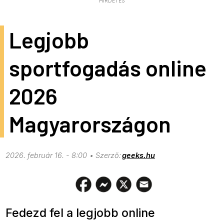
HIRDETÉS
Legjobb
sportfogadás online
2026
Magyarországon
2026. február 16. - 8:00
geeks.hu
Fedezd fel a legjobb online