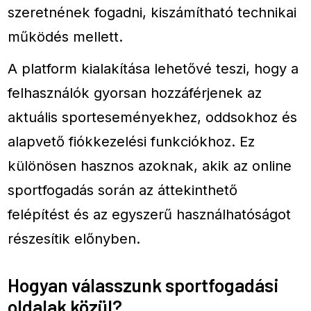
szeretnének fogadni, kiszámítható technikai
működés mellett.
A platform kialakítása lehetővé teszi, hogy a
felhasználók gyorsan hozzáférjenek az
aktuális sporteseményekhez, oddsokhoz és
alapvető fiókkezelési funkciókhoz. Ez
különösen hasznos azoknak, akik az online
sportfogadás során az áttekinthető
felépítést és az egyszerű használhatóságot
részesítik előnyben.
Hogyan válasszunk sportfogadási
oldalak közül?