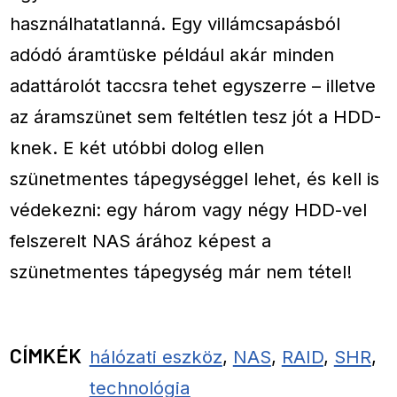
használhatatlanná. Egy villámcsapásból
adódó áramtüske például akár minden
adattárolót taccsra tehet egyszerre – illetve
az áramszünet sem feltétlen tesz jót a HDD-
knek. E két utóbbi dolog ellen
szünetmentes tápegységgel lehet, és kell is
védekezni: egy három vagy négy HDD-vel
felszerelt NAS árához képest a
szünetmentes tápegység már nem tétel!
CÍMKÉK
hálózati eszköz
,
NAS
,
RAID
,
SHR
,
technológia