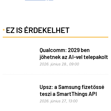
EZ IS ÉRDEKELHET
Qualcomm: 2029 ben
jöhetnek az AI-vel telepakolt
6G-s telefonok
2026. június 28., 09:00
Upsz: a Samsung fizetőssé
teszi a SmartThings API
hozzáférést
2026. június 27., 13:00