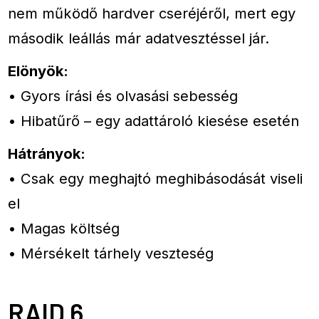
nem működő hardver cseréjéről, mert egy
második leállás már adatvesztéssel jár.
Elönyök:
• Gyors írási és olvasási sebesség
• Hibatűrő – egy adattároló kiesése esetén
Hátrányok:
• Csak egy meghajtó meghibásodását viseli
el
• Magas költség
• Mérsékelt tárhely veszteség
RAID 6