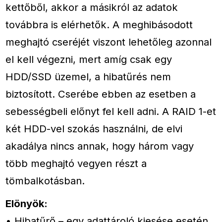
kettőből, akkor a másikról az adatok
továbbra is elérhetők. A meghibásodott
meghajtó cseréjét viszont lehetőleg azonnal
el kell végezni, mert amíg csak egy
HDD/SSD üzemel, a hibatűrés nem
biztosított. Cserébe ebben az esetben a
sebességbeli előnyt fel kell adni. A RAID 1-et
két HDD-vel szokás használni, de elvi
akadálya nincs annak, hogy három vagy
több meghajtó vegyen részt a
tömbalkotásban.
Elönyök:
• Hibatűrő – egy adattároló kiesése esetén