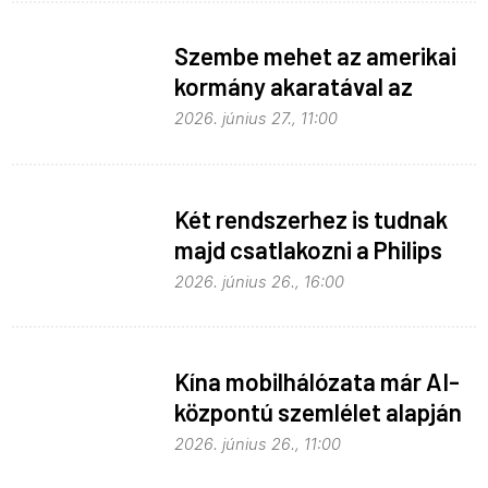
Szembe mehet az amerikai
kormány akaratával az
Apple
2026. június 27., 11:00
Két rendszerhez is tudnak
majd csatlakozni a Philips
Hue égők
2026. június 26., 16:00
Kína mobilhálózata már AI-
központú szemlélet alapján
fejlődik
2026. június 26., 11:00