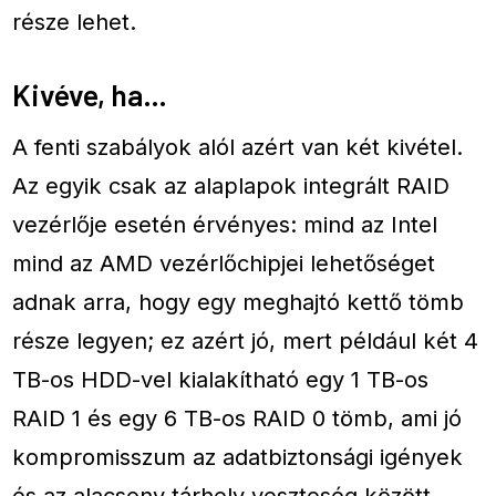
része lehet.
Kivéve, ha…
A fenti szabályok alól azért van két kivétel.
Az egyik csak az alaplapok integrált RAID
vezérlője esetén érvényes: mind az Intel
mind az AMD vezérlőchipjei lehetőséget
adnak arra, hogy egy meghajtó kettő tömb
része legyen; ez azért jó, mert például két 4
TB-os HDD-vel kialakítható egy 1 TB-os
RAID 1 és egy 6 TB-os RAID 0 tömb, ami jó
kompromisszum az adatbiztonsági igények
és az alacsony tárhely veszteség között.