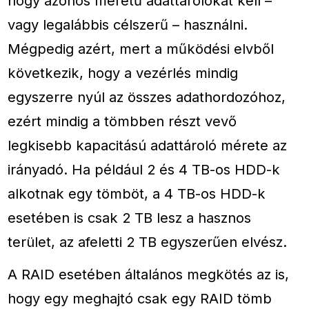
hogy azonos méretű adattárolókat kell –
vagy legalábbis célszerű – használni.
Mégpedig azért, mert a működési elvből
következik, hogy a vezérlés mindig
egyszerre nyúl az összes adathordozóhoz,
ezért mindig a tömbben részt vevő
legkisebb kapacitású adattároló mérete az
irányadó. Ha például 2 és 4 TB-os HDD-k
alkotnak egy tömböt, a 4 TB-os HDD-k
esetében is csak 2 TB lesz a hasznos
terület, az afeletti 2 TB egyszerűen elvész.
A RAID esetében általános megkötés az is,
hogy egy meghajtó csak egy RAID tömb