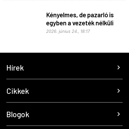
Kényelmes, de pazarló is
egyben a vezeték nélküli
töltés
2026. június 24., 18:17
Hírek
chevron_right
Cikkek
chevron_right
Blogok
chevron_right