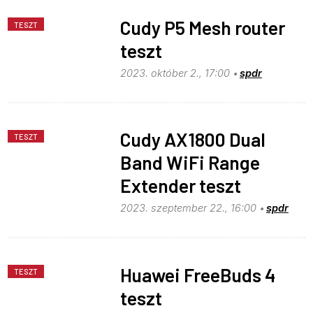
Cudy P5 Mesh router
TESZT
teszt
2023. október 2., 17:00
spdr
Cudy AX1800 Dual
TESZT
Band WiFi Range
Extender teszt
2023. szeptember 22., 16:00
spdr
Huawei FreeBuds 4
TESZT
teszt