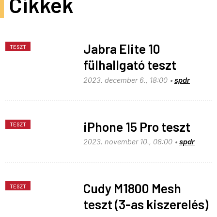
Cikkek
Jabra Elite 10
TESZT
fülhallgató teszt
2023. december 6., 18:00
spdr
iPhone 15 Pro teszt
TESZT
2023. november 10., 08:00
spdr
Cudy M1800 Mesh
TESZT
teszt (3-as kiszerelés)