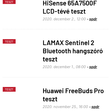
HiSense 65A7500F
TESZT
LCD-tévé teszt
2020. december 2., 12:00
spdr
LAMAX Sentinel 2
TESZT
Bluetooth hangszóró
teszt
2020. december 1., 08:00
spdr
Huawei FreeBuds Pro
TESZT
teszt
2020. november 25., 16:00
spdr