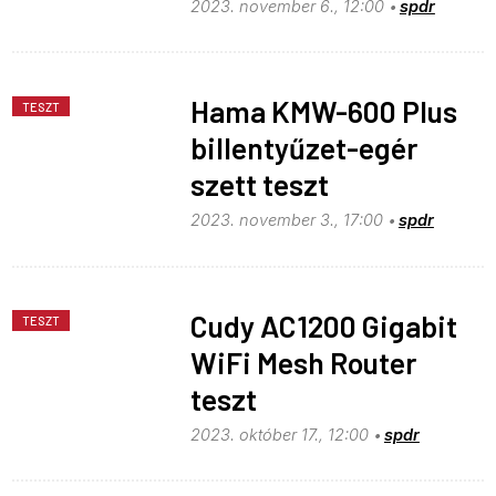
2023. november 6., 12:00
spdr
Hama KMW-600 Plus
TESZT
billentyűzet-egér
szett teszt
2023. november 3., 17:00
spdr
Cudy AC1200 Gigabit
TESZT
WiFi Mesh Router
teszt
2023. október 17., 12:00
spdr