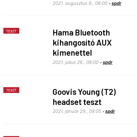
2021. augusztus 9., 08:00
spdr
Hama Bluetooth
TESZT
kihangosító AUX
kimenettel
2021. július 26., 08:00
spdr
Goovis Young (T2)
TESZT
headset teszt
2021. január 29., 09:05
spdr