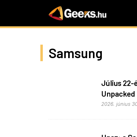
Skip
to
main
content
Samsung
Július 22-
Unpacked 
2026. június 30