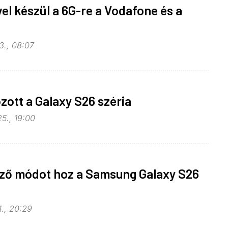
el készül a 6G-re a Vodafone és a
3., 08:07
ott a Galaxy S26 széria
5., 19:00
elző módot hoz a Samsung Galaxy S26
4., 20:29