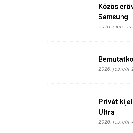
Közös erőv
Samsung
2026. március 
Bemutatkoz
2026. február 2
Privát kij
Ultra
2026. február 