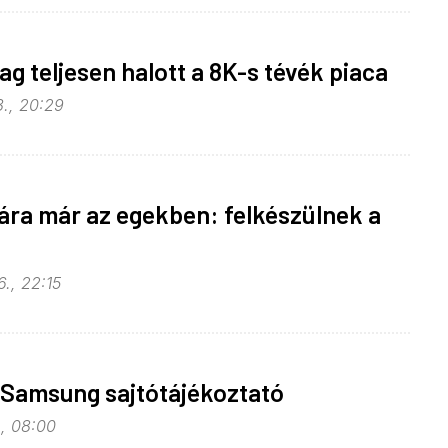
ag teljesen halott a 8K-s tévék piaca
3., 20:29
ra már az egekben: felkészülnek a
., 22:15
 Samsung sajtótájékoztató
., 08:00