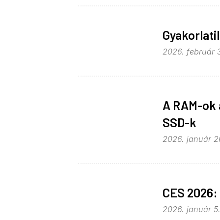
Gyakorlatil
2026. február 
A RAM-ok á
SSD-k
2026. január 26
CES 2026:
2026. január 5