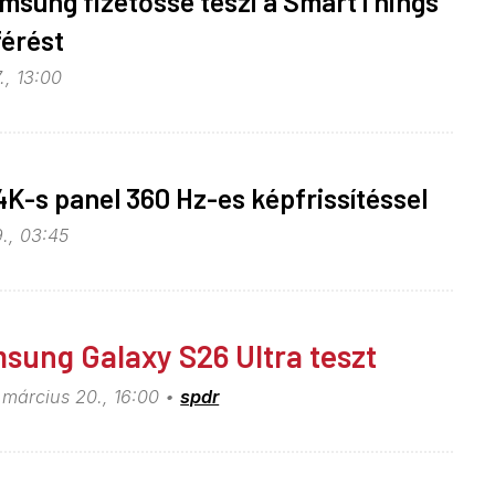
msung fizetőssé teszi a SmartThings
érést
., 13:00
 4K-s panel 360 Hz-es képfrissítéssel
., 03:45
sung Galaxy S26 Ultra teszt
 március 20., 16:00
spdr