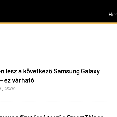
Hír
én lesz a következő Samsung Galaxy
– ez várható
., 16:00