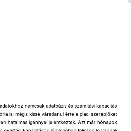
eladatokhoz nemcsak adatbázis és számítási kapacitás
ia is; mégis kissé váratlanul érte a piaci szereplőket
telen hatalmas igénnyel jelentkeztek. Azt már hónapok
os gyártási kapacitások lényegében teljesen le vannak