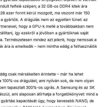
indult felfelé szépen; a 32 GB-os DDR4 kitek ára
28 ezer forint körül mozgott, ma viszont már 150
k a gyártók. A drágulás nem az egyetlen tünet: az
rtnereivel, hogy a GPU-k mellé a továbbiakban nem
lítani, így ezekről a jövőben a gyártóknak saját
a. Természetesen mindez azt jelenti, hogy nemcsak a
 ára is emelkedik – nem mintha eddig a felhasználók
dig csak mérsékelten érintette – már ha lehet
a 100%-os drágulást, ami nyilván sok, de nem olyan
ében tapasztalt 300%-os ugrás. A Samsung és az SK
észül, ami alaposan átírhatja a forgatókönyvet: mind a
 a gyártási kapacitását úgy, hogy kevesebb NAND, de