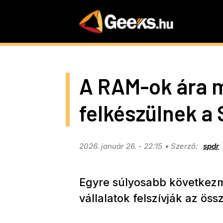
Skip
to
main
content
A RAM-ok ára 
felkészülnek a
2026. január 26. - 22:15
spdr
Egyre súlyosabb következ
vállalatok felszívják az ös