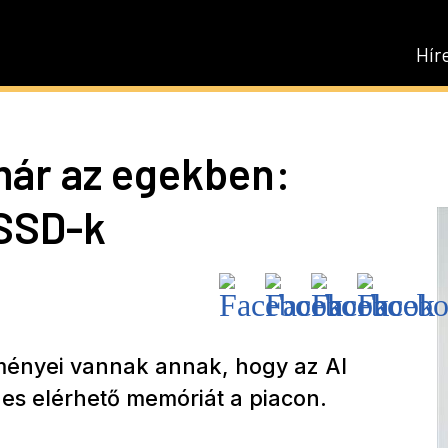
Hír
már az egekben:
 SSD-k
ményei vannak annak, hogy az AI
szes elérhető memóriát a piacon.