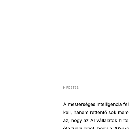
HIRDETÉS
A mesterséges intelligencia f
kell, hanem rettentő sok memór
az, hogy az AI vállalatok hir
óta tudni lehet, hogy a 2026-