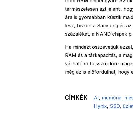
több RAM chipet gyárt. Az ok
természetesen azt jelenti, h
ára is gyorsabban kúszik majd
lesz, hiszen a Samsung és az
százalékát, a NAND chipek pia
Ha mindezt összevetjük azzal
RAM és a tárkapacitás, a magá
várhatóan hosszú időre magas
még az is előfordulhat, hogy e
CÍMKÉK
AI
,
memória
,
mes
Hynix
,
SSD
,
üzlet