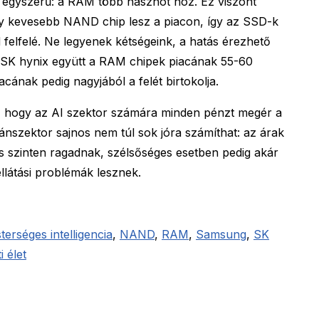
 egyszerű: a RAM több hasznot hoz. Ez viszont
ogy kevesebb NAND chip lesz a piacon, így az SSD-k
 felfelé. Ne legyenek kétségeink, a hatás érezhető
 SK hynix együtt a RAM chipek piacának 55-60
cának pedig nagyjából a felét birtokolja.
, hogy az AI szektor számára minden pénzt megér a
nszektor sajnos nem túl sok jóra számíthat: az árak
 szinten ragadnak, szélsőséges esetben pedig akár
llátási problémák lesznek.
terséges intelligencia
,
NAND
,
RAM
,
Samsung
,
SK
i élet