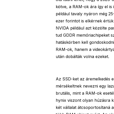
kötve, a RAM-ok ára így el is 
például tavaly nyáron még 25-
ezer forintot is elkérnek értü
NVIDA például azt közölte pa
tud GDDR memóriachipeket szál
hatáskörben kell gondoskodni
RAM-ok, hanem a videokártyák
után dobálták volna ezeket.
Az SSD-ket az áremelkedés ed
mérsékeltnek nevezni egy laz
brutális, mint a RAM-ok eset
hynix viszont olyan húzásra k
két vállalat átcsoportosítaná