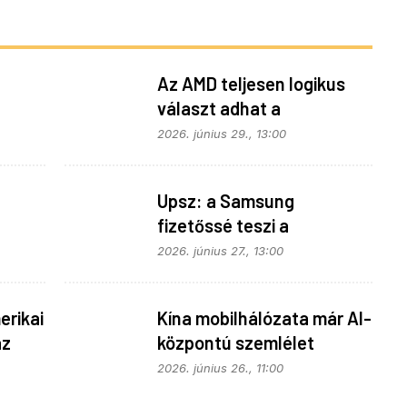
Az AMD teljesen logikus
választ adhat a
z
memóriaválságra
2026. június 29., 13:00
Upsz: a Samsung
fizetőssé teszi a
fonok
SmartThings API
2026. június 27., 13:00
hozzáférést
rikai
Kína mobilhálózata már AI-
az
központú szemlélet
alapján fejlődik
2026. június 26., 11:00