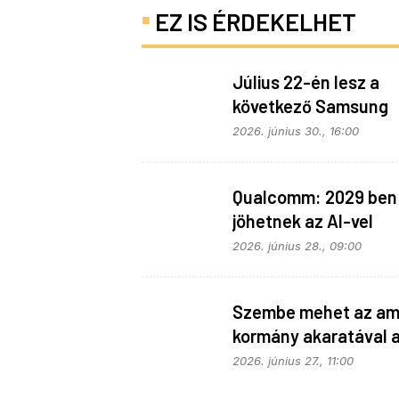
EZ IS ÉRDEKELHET
Július 22-én lesz a
következő Samsung
Galaxy Unpacked – e
2026. június 30., 16:00
várható
Qualcomm: 2029 ben
jöhetnek az AI-vel
telepakolt 6G-s tele
2026. június 28., 09:00
Szembe mehet az ame
kormány akaratával 
Apple
2026. június 27., 11:00