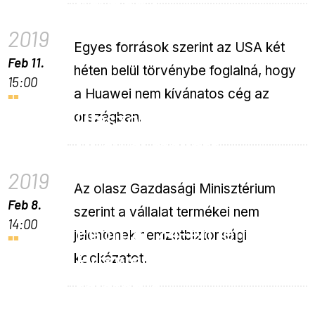
ügyben?
2019
Egyes források szerint az USA két
Feb 11.
héten belül törvénybe foglalná, hogy
15:00
a Huawei nem kívánatos cég az
Olaszország kiáll a
országban.
Huawei mellett
2019
Az olasz Gazdasági Minisztérium
Feb 8.
szerint a vállalat termékei nem
14:00
Február 24-én jön a
jelentenek nemzetbiztonsági
Huawei hajlítható
kockázatot.
telefonja