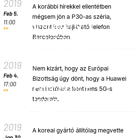
2019
A korábbi hírekkel ellentétben
Feb 5.
mégsem jön a P30-as széria,
11:00
A Huawei 5G-s
viszont lesz hajlítható telefon
eszközeinek betiltása
Barcelonában.
mellett dönthet az EU
2019
Nem kizárt, hogy az Európai
Feb 4.
Bizottság úgy dönt, hogy a Huawei
17:00
Mobilos zoom
nem indulhat a kontinens 5G-s
technológiát vásárolt a
tenderein.
Samsung?
2019
A koreai gyártó állítólag megvette
Jan 30.