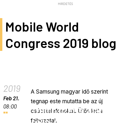
HIRDETÉS
Mobile World
Congress 2019 blog
Négy verzióban érkezik
a Samsung Galaxy S10
2019
A Samsung magyar idő szerint
Feb 21.
tegnap este mutatta be az új
08:00
Trump üzen a világ
csúcstelefonokat. Ütős lett a
többi részének Huawei
felhozatal.