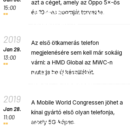
azt a céget, amely az Oppo 5×-ös
15:00
Az MWC-n jön a Nokia 9
és 10×-es zoomját tervezte.
PureView is
2019
Az első ötkamerás telefon
Jan 29.
megjelenésére sem kell már sokáig
13:00
várni: a HMD Global az MWC-n
A Huawei is felpattan
mutatja be új készülékét.
az 5G-s vonatra
2019
A Mobile World Congressen jöhet a
Jan 28.
kínai gyártó első olyan telefonja,
11:00
Gyorsabb adatelérés
amely 5G-képes.