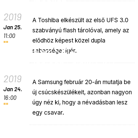
mobilon
2019
A Toshiba elkészült az első UFS 3.0
Jan 25.
szabványú flash tárolóval, amely az
11:00
elődhöz képest közel dupla
Nem S10+ lesz a
sebességet ígér.
legjobb Galaxy S10?
2019
A Samsung február 20-án mutatja be
Jan 24.
új csúcskészülékeit, azonban nagyon
16:00
úgy néz ki, hogy a névadásban lesz
egy csavar.