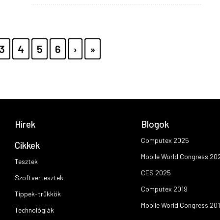
E
PAGE
3
PAGE
4
PAGE
5
PAGE
6
KÖVETKEZŐ
›
UTOLSÓ
»
OLDAL
OLDAL
Hírek
Blogok
Computex 2025
Cikkek
Mobile World Congress 20
Tesztek
CES 2025
Szoftvertesztek
Computex 2019
Tippek-trükkök
Mobile World Congress 20
Technológiák