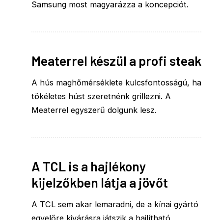
Samsung most magyarázza a koncepciót.
Meaterrel készül a profi steak
A hús maghőmérséklete kulcsfontosságú, ha
tökéletes húst szeretnénk grillezni. A
Meaterrel egyszerű dolgunk lesz.
A TCL is a hajlékony
kijelzőkben látja a jövőt
A TCL sem akar lemaradni, de a kínai gyártó
egyelőre kivárásra játszik a hajlítható