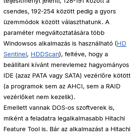
teljesítményt jelenti, 128-191 között a
csendes, 192-254 között pedig a gyors
üzemmódok között választhatunk. A
paraméter megváltoztatására több
Windowsos alkalmazás is használható (
HD
Sentinel
,
HDDScan
), feltéve, hogy a
beállítani kívánt merevlemez hagyományos
IDE (azaz PATA vagy SATA) vezérlőre kötött
(a programok sem az AHCI, sem a RAID
vezérlőket nem kezelik).
Emellett vannak DOS-os szoftverek is,
miként a feladatra legalkalmasabb Hitachi
Feature Tool is. Bár az alkalmazást a Hitachi