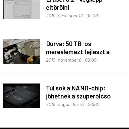
eltörölni
2019. december 12., 08:00
Durva: 50 TB-os
merevlemezt fejleszt a
Seagate
2019. november 8., 08:00
Túl sok a NAND-chip;
jöhetnek a szuperolcsó
SSD-k?
2018. augusztus 21., 23:00