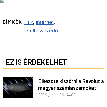
CÍMKÉK
FTP
,
internet
,
letöltésvezérlő
EZ IS ÉRDEKELHET
Elkezdte kiszórni a Revolut a
magyar számlaszámokat
2026. június 26., 14:00