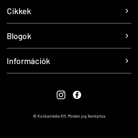
Cikkek
chevron_right
Blogok
chevron_right
Információk
chevron_right
© Kockamédia Kft. Minden jog fenntartva