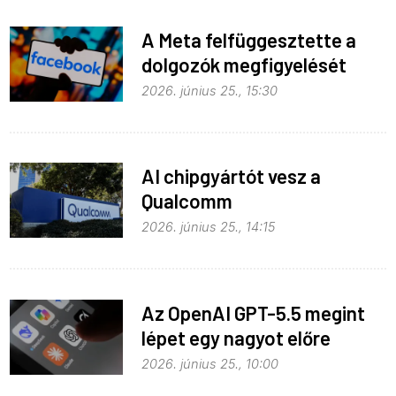
A Meta felfüggesztette a
dolgozók megfigyelését
2026. június 25., 15:30
AI chipgyártót vesz a
Qualcomm
2026. június 25., 14:15
Az OpenAI GPT-5.5 megint
lépet egy nagyot előre
2026. június 25., 10:00