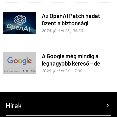
Az OpenAI Patch hadat
üzent a biztonsági
problémáknak
2026. június 25., 08:30
A Google még mindig a
legnagyobb kereső – de
vajon a legjobb is?
2026. június 24., 17:00
Hírek
chevron_right