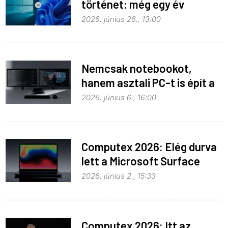
történet: még egy év
haladék a Windows 10-nek
2026. június 26., 13:00
Nemcsak notebookot,
hanem asztali PC-t is épít a
Microsoft az RTX Spark köré
2026. június 6., 16:00
Computex 2026: Elég durva
lett a Microsoft Surface
Laptop Ultra
2026. június 2., 15:33
Computex 2026: Itt az