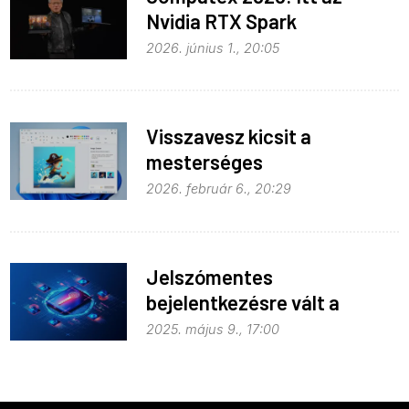
Nvidia RTX Spark
processzor
2026. június 1., 20:05
Visszavesz kicsit a
mesterséges
intelligenciából a Microsoft
2026. február 6., 20:29
Jelszómentes
bejelentkezésre vált a
Microsoft
2025. május 9., 17:00