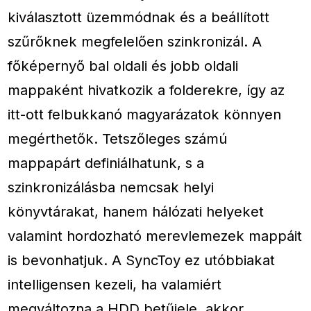
kiválasztott üzemmódnak és a beállított
szűrőknek megfelelően szinkronizál. A
főképernyő bal oldali és jobb oldali
mappaként hivatkozik a folderekre, így az
itt-ott felbukkanó magyarázatok könnyen
megérthetők. Tetszőleges számú
mappapárt definiálhatunk, s a
szinkronizálásba nemcsak helyi
könyvtárakat, hanem hálózati helyeket
valamint hordozható merevlemezek mappáit
is bevonhatjuk. A SyncToy ez utóbbiakat
intelligensen kezeli, ha valamiért
megváltozna a HDD betűjele, akkor