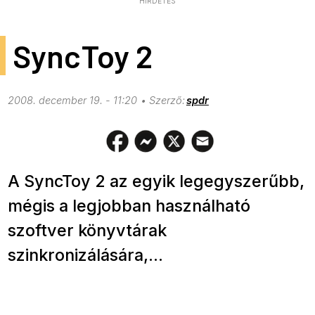
HIRDETÉS
SyncToy 2
2008. december 19. - 11:20
spdr
A SyncToy 2 az egyik legegyszerűbb,
mégis a legjobban használható
szoftver könyvtárak
szinkronizálására,...