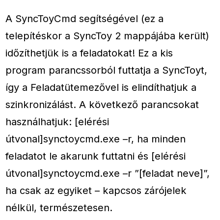
A SyncToyCmd segítségével (ez a
telepítéskor a SyncToy 2 mappájába került)
időzíthetjük is a feladatokat! Ez a kis
program parancssorból futtatja a SyncToyt,
így a Feladatütemezővel is elindíthatjuk a
szinkronizálást. A következő parancsokat
használhatjuk: [elérési
útvonal]synctoycmd.exe –r, ha minden
feladatot le akarunk futtatni és [elérési
útvonal]synctoycmd.exe –r ”[feladat neve]”,
ha csak az egyiket – kapcsos zárójelek
nélkül, természetesen.