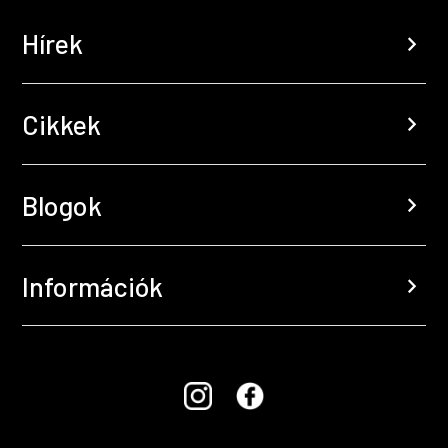
Hírek
chevron_right
Cikkek
chevron_right
Blogok
chevron_right
Információk
chevron_right