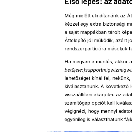
Első lépés: az ada
Még mielőtt elindítanánk az Á
kézzel egy extra biztonsági má
a saját mappákban tárolt kép
Áttelepítő jól működik, azért j
rendszerpartícióra másoljuk fe
Ha megvan a mentés, akkor a 
betűjele:]supportmigwizmigwi
lehetőséget kínál fel, nekünk, 
kiválasztanunk. A következő 
visszaállítani akarjuk-e az ada
számítógép opciót kell kivála
végignézi, hogy mennyi adatot
egyénileg is választhatunk fájl