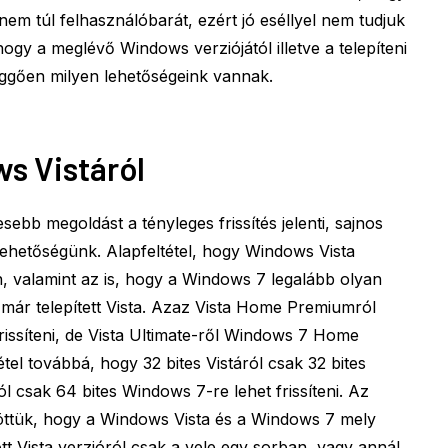
ja nem túl felhasználóbarát, ezért jó eséllyel nem tudjuk
 hogy a meglévő Windows verziójától illetve a telepíteni
üggően milyen lehetőségeink vannak.
ws Vistáról
ebb megoldást a tényleges frissítés jelenti, sajnos
ehetőségünk. Alapfeltétel, hogy Windows Vista
, valamint az is, hogy a Windows 7 legalább olyan
 már telepített Vista. Azaz Vista Home Premiumról
rissíteni, de Vista Ultimate-ről Windows 7 Home
el továbbá, hogy 32 bites Vistáról csak 32 bites
l csak 64 bites Windows 7-re lehet frissíteni. Az
töttük, hogy a Windows Vista és a Windows 7 mely
tt Vista verzióról csak a vele egy sorban, vagy annál