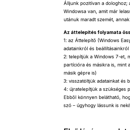
Álljunk pozitívan a dologhoz; a
Windowsa van, amit már lelassí
utánuk maradt szemét, annak
Az áttelepítés folyamata ös
1: az Áttelepítő (Windows Eas
adatainkról és beállításainkról
2: telepítjük a Windows 7-et, 
partícióra és másikra is, mint
másik gépre is)
3: visszatöltjük adatainkat és b
4: újratelepítjük a szükséges
Ebből könnyen belátható, hog
szó – úgyhogy lássunk is neki