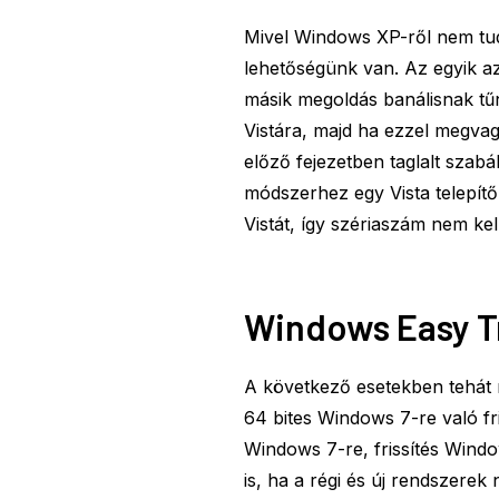
Mivel Windows XP-ről nem tud
lehetőségünk van. Az egyik az
másik megoldás banálisnak tűn
Vistára, majd ha ezzel megvag
előző fejezetben taglalt szabá
módszerhez egy Vista telepítő
Vistát, így szériaszám nem kell
Windows Easy Tr
A következő esetekben tehát n
64 bites Windows 7-re való fri
Windows 7-re, frissítés Windo
is, ha a régi és új rendszere