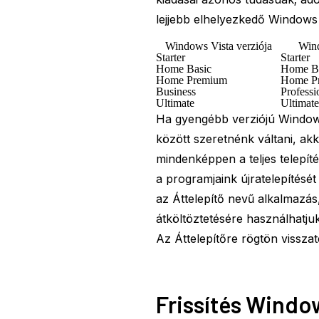
lejjebb elhelyezkedő Windows 7
Windows Vista verziója
Wind
Starter
Starter
Home Basic
Home B
Home Premium
Home P
Business
Professi
Ultimate
Ultimate
Ha gyengébb verziójú Windows 
között szeretnénk váltani, a
mindenképpen a teljes telepít
a programjaink újratelepítését
az Áttelepítő nevű alkalmazá
átköltöztetésére használhatju
Az Áttelepítőre rögtön vissza
Frissítés Windo