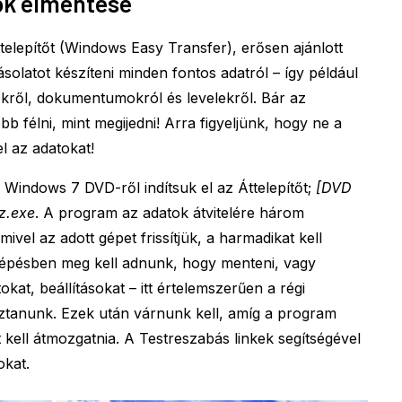
tok elmentése
ttelepítőt (Windows Easy Transfer), erősen ajánlott
solatot készíteni minden fontos adatról – így például
ekről, dokumentumokról és levelekről. Bár az
obb félni, mint megijedni! Arra figyeljünk, hogy ne a
l az adatokat!
Windows 7 DVD-ről indítsuk el az Áttelepítőt;
[DVD
z.exe
. A program az adatok átvitelére három
mivel az adott gépet frissítjük, a harmadikat kell
lépésben meg kell adnunk, hogy menteni, vagy
tokat, beállításokat – itt értelemszerűen a régi
sztanunk. Ezek után várnunk kell, amíg a program
 kell átmozgatnia. A Testreszabás linkek segítségével
okat.