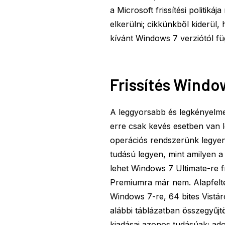
a Microsoft frissítési politiká
elkerülni; cikkünkből kiderül,
kívánt Windows 7 verziótól f
Frissítés Windo
A leggyorsabb és legkényelmes
erre csak kevés esetben van l
operációs rendszerünk legyen
tudású legyen, mint amilyen a
lehet Windows 7 Ultimate-re f
Premiumra már nem. Alapfeltét
Windows 7-re, 64 bites Vistáró
alábbi táblázatban összegyűj
kiadásai azonos tudásúak; ado