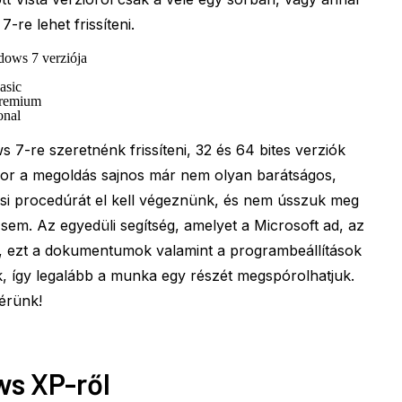
-re lehet frissíteni.
ows 7 verziója
asic
remium
onal
7-re szeretnénk frissíteni, 32 és 64 bites verziók
kkor a megoldás sajnos már nem olyan barátságos,
ési procedúrát el kell végeznünk, és nem ússzuk meg
 sem. Az egyedüli segítség, amelyet a Microsoft ad, az
s, ezt a dokumentumok valamint a programbeállítások
k, így legalább a munka egy részét megspórolhatjuk.
térünk!
ws XP-ről