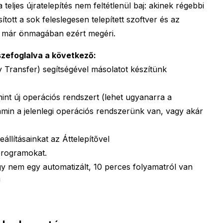
 teljes újratelepítés nem feltétlenül baj: akinek régebbi
tott a sok feleslegesen telepített szoftver és az
 már önmagában ezért megéri.
szefoglalva a következő:
y Transfer) segítségével másolatot készítünk
mint új operációs rendszert (lehet ugyanarra a
 amin a jelenlegi operációs rendszerünk van, vagy akár
eállításainkat az Áttelepítővel
 programokat.
y nem egy automatizált, 10 perces folyamatról van
!