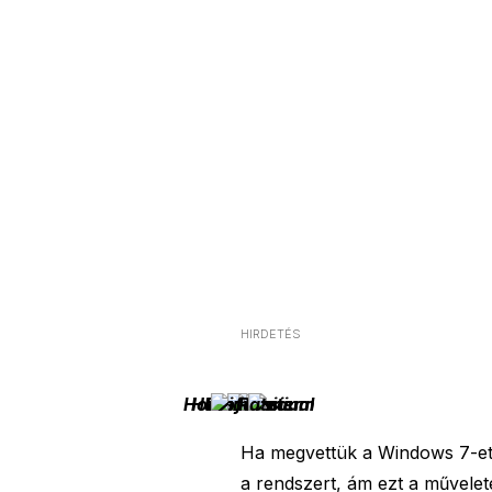
HIRDETÉS
Home Premium
Home Basic
Ultimate
Professional
Starter
Ha megvettük a Windows 7-et, 
a rendszert, ám ezt a művelet