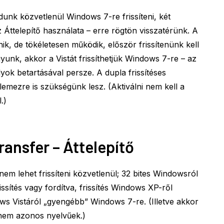
unk közvetlenül Windows 7-re frissíteni, két
 Áttelepítő használata – erre rögtön visszatérünk. A
ik, de tökéletesen működik, először frissítenünk kell
yunk, akkor a Vistát frissíthetjük Windows 7-re – az
lyok betartásával persze. A dupla frissítéses
lemezre is szükségünk lesz. (Aktiválni nem kell a
.)
ansfer – Áttelepítő
em lehet frissíteni közvetlenül; 32 bites Windowsról
ssítés vagy fordítva, frissítés Windows XP-ről
ws Vistáról „gyengébb” Windows 7-re. (Illetve akkor
k nem azonos nyelvűek.)