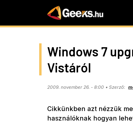
Skip
to
main
content
Windows 7 upgr
Vistáról
2009. november 26. - 8:00
m
Cikkünkben azt nézzük meg,
használóknak hogyan lehet