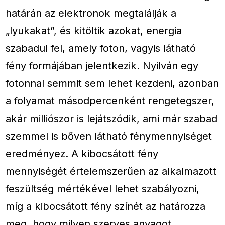
határán az elektronok megtalálják a
„lyukakat”, és kitöltik azokat, energia
szabadul fel, amely foton, vagyis látható
fény formájában jelentkezik. Nyilván egy
fotonnal semmit sem lehet kezdeni, azonban
a folyamat másodpercenként rengetegszer,
akár milliószor is lejátszódik, ami már szabad
szemmel is bőven látható fénymennyiséget
eredményez. A kibocsátott fény
mennyiségét értelemszerűen az alkalmazott
feszültség mértékével lehet szabályozni,
míg a kibocsátott fény színét az határozza
meg, hogy milyen szerves anyagot