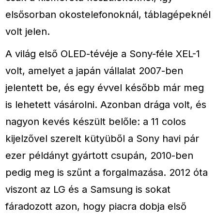
elsősorban okostelefonoknál, táblagépeknél
volt jelen.
A világ első OLED-tévéje a Sony-féle XEL-1
volt, amelyet a japán vállalat 2007-ben
jelentett be, és egy évvel később már meg
is lehetett vásárolni. Azonban drága volt, és
nagyon kevés készült belőle: a 11 colos
kijelzővel szerelt kütyüből a Sony havi pár
ezer példányt gyártott csupán, 2010-ben
pedig meg is szűnt a forgalmazása. 2012 óta
viszont az LG és a Samsung is sokat
fáradozott azon, hogy piacra dobja első