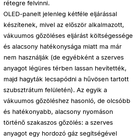
rétegre felvinni.
OLED-panelt jelenleg kétféle eljárással
készítenek, mivel az először alkalmazott,
vákuumos gőzöléses eljárást költségessége
és alacsony hatékonysága miatt ma már
nem használják (de egyébként a szerves
anyagot légüres térben lassan hevítették,
majd hagyták lecsapódni a hűvösen tartott
szubsztrátum felületén). Az egyik a
vákuumos gőzöléshez hasonló, de olcsóbb
és hatékonyabb, alacsony nyomáson
történő szakaszos gőzölés: a szerves
anyagot egy hordozó gáz segítségével