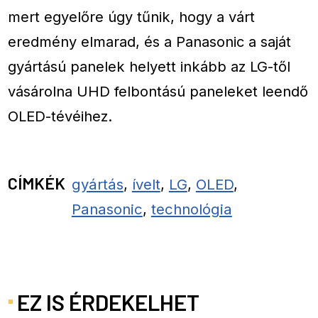
mert egyelőre úgy tűnik, hogy a várt
eredmény elmarad, és a Panasonic a saját
gyártású panelek helyett inkább az LG-től
vásárolna UHD felbontású paneleket leendő
OLED-tévéihez.
CÍMKÉK
gyártás
,
ívelt
,
LG
,
OLED
,
Panasonic
,
technológia
EZ IS ÉRDEKELHET