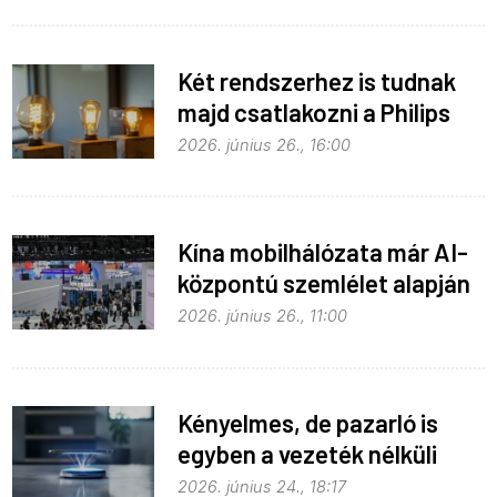
Két rendszerhez is tudnak
majd csatlakozni a Philips
Hue égők
2026. június 26., 16:00
Kína mobilhálózata már AI-
központú szemlélet alapján
fejlődik
2026. június 26., 11:00
Kényelmes, de pazarló is
egyben a vezeték nélküli
töltés
2026. június 24., 18:17