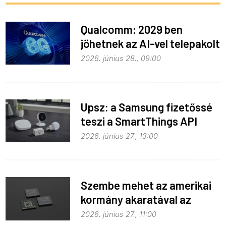
Qualcomm: 2029 ben
jöhetnek az AI-vel telepakolt
6G-s telefonok
2026. június 28., 09:00
Upsz: a Samsung fizetőssé
teszi a SmartThings API
hozzáférést
2026. június 27., 13:00
Szembe mehet az amerikai
kormány akaratával az
Apple
2026. június 27., 11:00