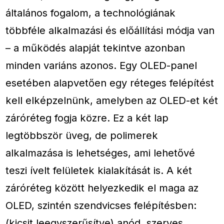
általános fogalom, a technológiának
többféle alkalmazási és előállítási módja van
– a működés alapját tekintve azonban
minden variáns azonos. Egy OLED-panel
esetében alapvetően egy réteges felépítést
kell elképzelnünk, amelyben az OLED-et két
záróréteg fogja közre. Ez a két lap
legtöbbször üveg, de polimerek
alkalmazása is lehetséges, ami lehetővé
teszi ívelt felületek kialakítását is. A két
záróréteg között helyezkedik el maga az
OLED, szintén szendvicses felépítésben:
(kicsit leegyszerűsítve) anód, szerves