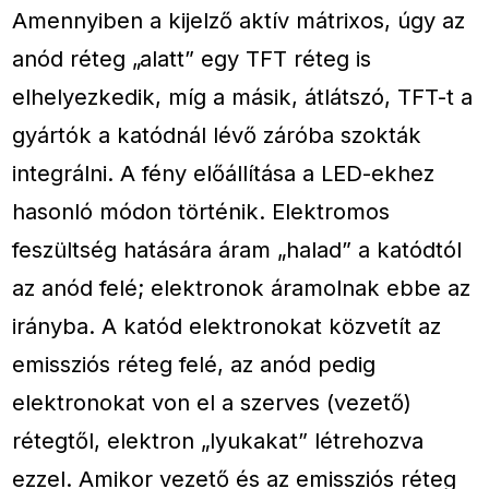
Amennyiben a kijelző aktív mátrixos, úgy az
anód réteg „alatt” egy TFT réteg is
elhelyezkedik, míg a másik, átlátszó, TFT-t a
gyártók a katódnál lévő záróba szokták
integrálni. A fény előállítása a LED-ekhez
hasonló módon történik. Elektromos
feszültség hatására áram „halad” a katódtól
az anód felé; elektronok áramolnak ebbe az
irányba. A katód elektronokat közvetít az
emissziós réteg felé, az anód pedig
elektronokat von el a szerves (vezető)
rétegtől, elektron „lyukakat” létrehozva
ezzel. Amikor vezető és az emissziós réteg