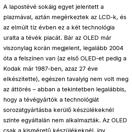
A lapostévé sokáig egyet jelentett a
plazmával, aztán megérkeztek az LCD-k, és
az elmúlt tíz évben ez a két technológia
uralta a tévék piacát. Bár az OLED már
viszonylag korán megjelent, legalább 2004
óta a felszínen van (az első OLED-et pedig a
Kodak már 1987-ben, azaz 27 éve
elkészítette), egészen tavalyig nem volt meg
az áttörés – abban a tekintetben legalábbis,
hogy a tévégyártók a technológiát
sorozatgyártásba kerülő készülékeknél
szinte egyáltalán nem alkalmazták. Az OLED
csak a kisméretű készülékeknél, így