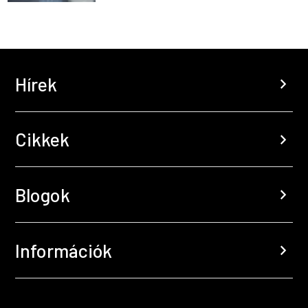
Hírek
chevron_right
Cikkek
chevron_right
Blogok
chevron_right
Információk
chevron_right