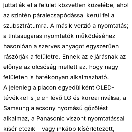
juttatják el a felület közvetlen közelébe, ahol
az szintén páralecsapódással kerül fel a
szubsztrátumra. A másik verzió a nyomtatás;
a tintasugaras nyomtatók működéséhez
hasonlóan a szerves anyagot egyszerűen
rászórják a felületre. Ennek az eljárásnak az
előnye az olcsóság mellett az, hogy nagy
felületen is hatékonyan alkalmazható.
A jelenleg a piacon egyedüliként OLED-
tévékkel is jelen lévő LG és koreai riválisa, a
Samsung alacsony nyomású gőzölést
alkalmaz, a Panasonic viszont nyomtatással
kísérletezik – vagy inkább kísérletezett,