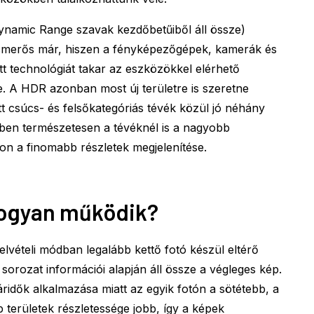
namic Range szavak kezdőbetűiből áll össze)
ismerős már, hiszen a fényképezőgépek, kamerák és
t technológiát takar az eszközökkel elérhető
. A HDR azonban most új területre is szeretne
ett csúcs- és felsőkategóriás tévék közül jó néhány
vben természetesen a tévéknél is a nagyobb
on a finomabb részletek megjelenítése.
hogyan működik?
vételi módban legalább kettő fotó készül eltérő
t sorozat információi alapján áll össze a végleges kép.
áridők alkalmazása miatt az egyik fotón a sötétebb, a
 területek részletessége jobb, így a képek