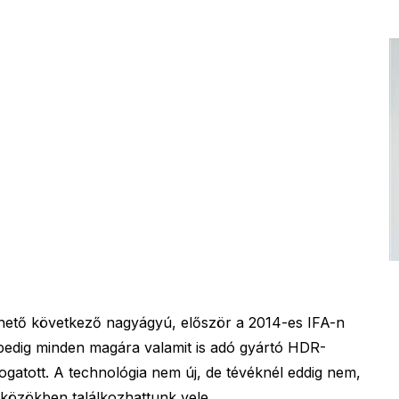
hető következő nagyágyú, először a 2014-es IFA-n
 pedig minden magára valamit is adó gyártó HDR-
gatott. A technológia nem új, de tévéknél eddig nem,
zközökben találkozhattunk vele.