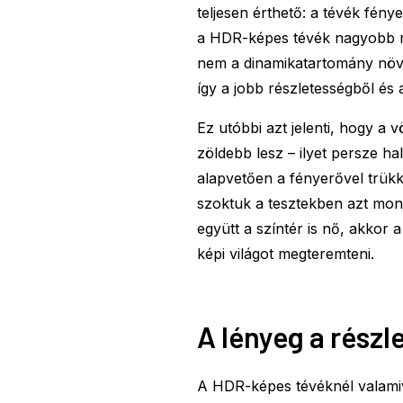
teljesen érthető: a tévék fény
a HDR-képes tévék nagyobb m
nem a dinamikatartomány növe
így a jobb részletességből és 
Ez utóbbi azt jelenti, hogy 
zöldebb lesz – ilyet persze h
alapvetően a fényerővel trükkö
szoktuk a tesztekben azt mond
együtt a színtér is nő, akkor 
képi világot megteremteni.
A lényeg a részl
A HDR-képes tévéknél valamiv