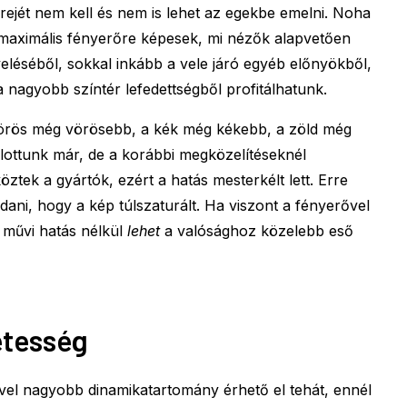
erejét nem kell és nem is lehet az egekbe emelni. Noha
aximális fényerőre képesek, mi nézők alapvetően
léséből, sokkal inkább a vele járó egyéb előnyökből,
a nagyobb színtér lefedettségből profitálhatunk.
a vörös még vörösebb, a kék még kékebb, a zöld még
allottunk már, de a korábbi megközelítéseknél
ztek a gyártók, ezért a hatás mesterkélt lett. Erre
ani, hogy a kép túlszaturált. Ha viszont a fényerővel
a művi hatás nélkül
lehet
a valósághoz közelebb eső
etesség
el nagyobb dinamikatartomány érhető el tehát, ennél