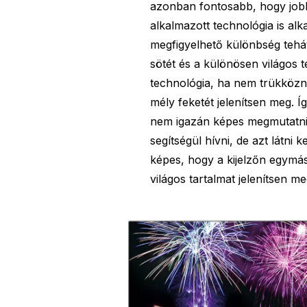
azonban fontosabb, hogy jobb
alkalmazott technológia is alk
megfigyelhető különbség teh
sötét és a különösen világos 
technológia, ha nem trükközn
mély feketét jelenítsen meg. 
nem igazán képes megmutatni. 
segítségül hívni, de azt látni
képes, hogy a kijelzőn egymá
világos tartalmat jelenítsen me