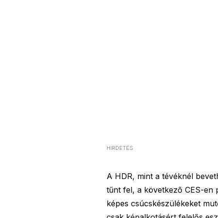
HIRDETÉS
A HDR, mint a tévéknél bevet
tűnt fel, a következő CES-en
képes csúcskészülékeket muto
csak képalkotásért felelős es