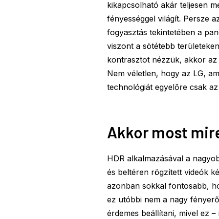
kikapcsolható akár teljesen mé
fényességgel világít. Persze 
fogyasztás tekintetében a pan
viszont a sötétebb területeken
kontrasztot nézzük, akkor az 
Nem véletlen, hogy az LG, am
technológiát egyelőre csak az
Akkor most mire
HDR alkalmazásával a nagyobb
és beltéren rögzített videók ké
azonban sokkal fontosabb, hog
ez utóbbi nem a nagy fényer
érdemes beállítani, mivel ez 