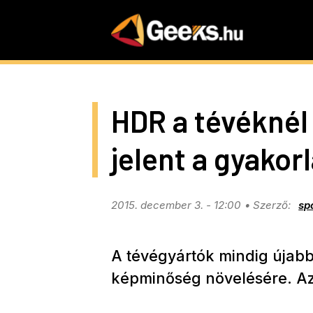
Skip
to
main
content
HDR a tévéknél 
jelent a gyakor
2015. december 3. - 12:00
sp
A tévégyártók mindig újabb
képminőség növelésére. Az