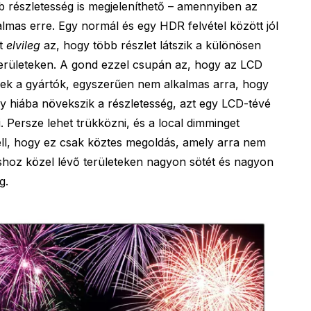
 részletesség is megjeleníthető – amennyiben az
almas erre. Egy normál és egy HDR felvétel között jól
át
elvileg
az, hogy több részlet látszik a különösen
területeken. A gond ezzel csupán az, hogy az LCD
ek a gyártók, egyszerűen nem alkalmas arra, hogy
Így hiába növekszik a részletesség, azt egy LCD-tévé
Persze lehet trükközni, és a local dimminget
 kell, hogy ez csak köztes megoldás, amely arra nem
shoz közel lévő területeken nagyon sötét és nagyon
g.