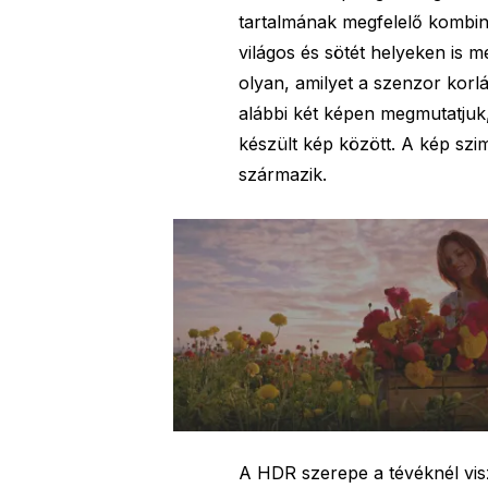
tartalmának megfelelő kombin
világos és sötét helyeken is 
olyan, amilyet a szenzor korlá
alábbi két képen megmutatjuk
készült kép között. A kép sz
származik.
A HDR szerepe a tévéknél visz