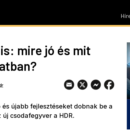
Hír
is: mire jó és mit
latban?
dr
 és újabb fejlesztéseket dobnak be a
 új csodafegyver a HDR.