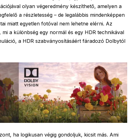
ációjával olyan végeredmény készíthető, amelyen a
megfelelő a részletesség – de legalábbis mindenképpen
tai miatt egyetlen fotóval nem lehetne elérni. Az
, mi a különbség egy normál és egy HDR technikával
imuláció, a HDR szabványosításáért fáradozó Dolbytól
ont, ha logikusan végig gondoljuk, kicsit más. Ami