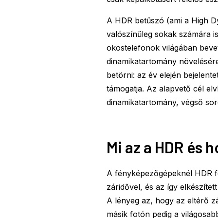
A HDR betűszó (ami a High Dy
valószínűleg sokak számára 
okostelefonok világában bevet
dinamikatartomány növelésére
betörni: az év elején bejelent
támogatja. Az alapvető cél el
dinamikatartomány, végső sor
Mi az a HDR és 
A fényképezőgépeknél HDR fel
záridővel, és az így elkészítet
A lényeg az, hogy az eltérő z
másik fotón pedig a világosabb