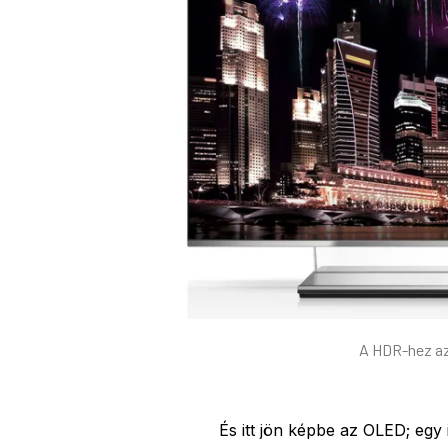
A HDR-hez az
És itt jön képbe az OLED; egy