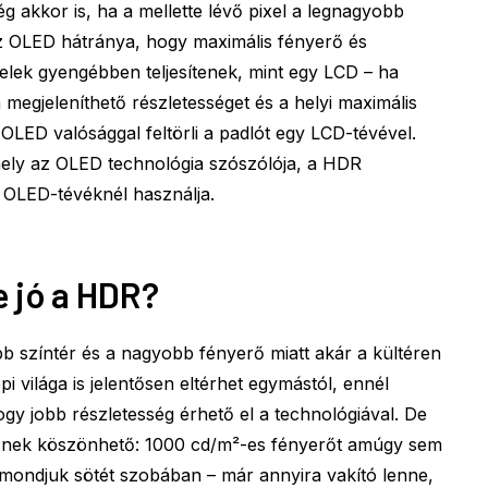
g akkor is, ha a mellette lévő pixel a legnagyobb
az OLED hátránya, hogy maximális fényerő és
elek gyengébben teljesítenek, mint egy LCD – ha
 megjeleníthető részletességet és a helyi maximális
OLED valósággal feltörli a padlót egy LCD-tévével.
ely az OLED technológia szószólója, a HDR
 OLED-tévéknél használja.
 jó a HDR?
 színtér és a nagyobb fényerő miatt akár a kültéren
pi világa is jelentősen eltérhet egymástól, ennél
y jobb részletesség érhető el a technológiával. De
őnek köszönhető: 1000 cd/m²-es fényerőt amúgy sem
– mondjuk sötét szobában – már annyira vakító lenne,