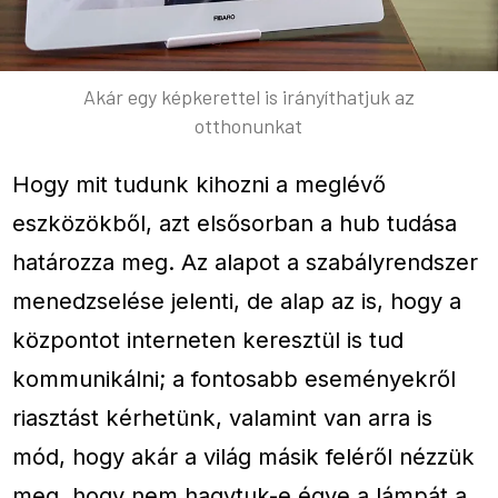
Akár egy képkerettel is irányíthatjuk az
otthonunkat
Hogy mit tudunk kihozni a meglévő
eszközökből, azt elsősorban a hub tudása
határozza meg. Az alapot a szabályrendszer
menedzselése jelenti, de alap az is, hogy a
központot interneten keresztül is tud
kommunikálni; a fontosabb eseményekről
riasztást kérhetünk, valamint van arra is
mód, hogy akár a világ másik feléről nézzük
meg, hogy nem hagytuk-e égve a lámpát a