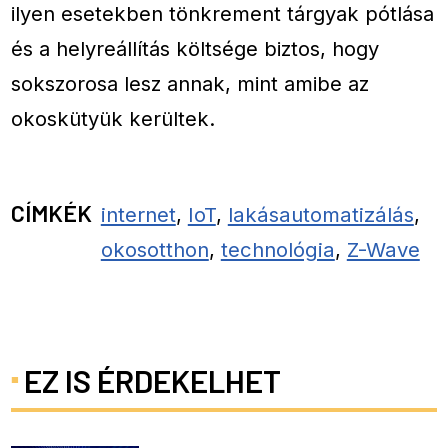
ilyen esetekben tönkrement tárgyak pótlása
és a helyreállítás költsége biztos, hogy
sokszorosa lesz annak, mint amibe az
okoskütyük kerültek.
CÍMKÉK
internet
,
IoT
,
lakásautomatizálás
,
okosotthon
,
technológia
,
Z-Wave
EZ IS ÉRDEKELHET