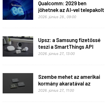
Qualcomm: 2029 ben
jöhetnek az AI-vel telepakolt
6G-s telefonok
2026. június 28., 09:00
Upsz: a Samsung fizetőssé
teszi a SmartThings API
hozzáférést
2026. június 27., 13:00
Szembe mehet az amerikai
kormány akaratával az
Apple
2026. június 27., 11:00