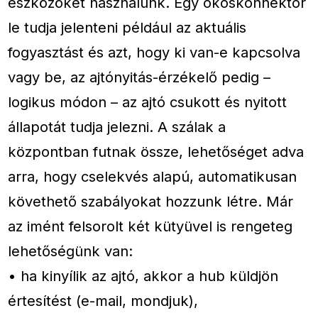
eszközöket használunk. Egy okoskonnektor
le tudja jelenteni például az aktuális
fogyasztást és azt, hogy ki van-e kapcsolva
vagy be, az ajtónyitás-érzékelő pedig –
logikus módon – az ajtó csukott és nyitott
állapotát tudja jelezni. A szálak a
központban futnak össze, lehetőséget adva
arra, hogy cselekvés alapú, automatikusan
követhető szabályokat hozzunk létre. Már
az imént felsorolt két kütyüvel is rengeteg
lehetőségünk van:
• ha kinyílik az ajtó, akkor a hub küldjön
értesítést (e-mail, mondjuk),