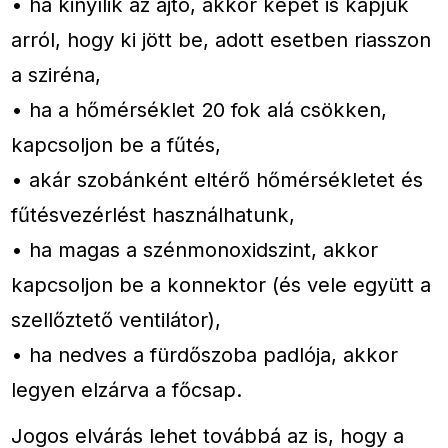
• ha kinyílik az ajtó, akkor képet is kapjuk
arról, hogy ki jött be, adott esetben riasszon
a sziréna,
• ha a hőmérséklet 20 fok alá csökken,
kapcsoljon be a fűtés,
• akár szobánként eltérő hőmérsékletet és
fűtésvezérlést használhatunk,
• ha magas a szénmonoxidszint, akkor
kapcsoljon be a konnektor (és vele együtt a
szellőztető ventilátor),
• ha nedves a fürdőszoba padlója, akkor
legyen elzárva a főcsap.
Jogos elvárás lehet továbbá az is, hogy a