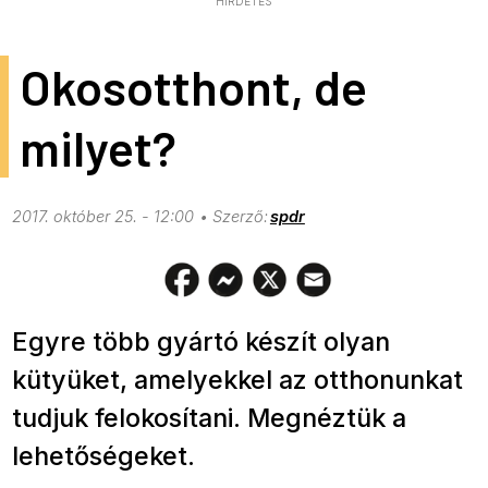
HIRDETÉS
Okosotthont, de
milyet?
2017. október 25. - 12:00
spdr
Egyre több gyártó készít olyan
kütyüket, amelyekkel az otthonunkat
tudjuk felokosítani. Megnéztük a
lehetőségeket.