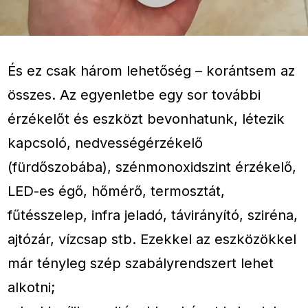
És ez csak három lehetőség – korántsem az
összes. Az egyenletbe egy sor további
érzékelőt és eszközt bevonhatunk, létezik
kapcsoló, nedvességérzékelő
(fürdőszobába), szénmonoxidszint érzékelő,
LED-es égő, hőmérő, termosztát,
fűtésszelep, infra jeladó, távirányító, sziréna,
ajtózár, vízcsap stb. Ezekkel az eszközökkel
már tényleg szép szabályrendszert lehet
alkotni;