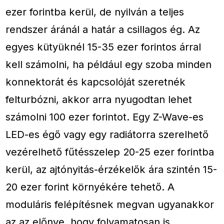
ezer forintba kerül, de nyilván a teljes
rendszer áránál a határ a csillagos ég. Az
egyes kütyüknél 15-35 ezer forintos árral
kell számolni, ha például egy szoba minden
konnektorát és kapcsolóját szeretnék
felturbózni, akkor arra nyugodtan lehet
számolni 100 ezer forintot. Egy Z-Wave-es
LED-es égő vagy egy radiátorra szerelhető
vezérelhető fűtésszelep 20-25 ezer forintba
kerül, az ajtónyitás-érzékelők ára szintén 15-
20 ezer forint környékére tehető. A
moduláris felépítésnek megvan ugyanakkor
az az előnye, hogy folyamatosan is