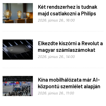
Két rendszerhez is tudnak
majd csatlakozni a Philips
Hue égők
2026. június 26., 16:00
Elkezdte kiszórni a Revolut a
magyar számlaszámokat
2026. június 26., 14:00
Kína mobilhálózata már AI-
központú szemlélet alapján
fejlődik
2026. június 26., 11:00