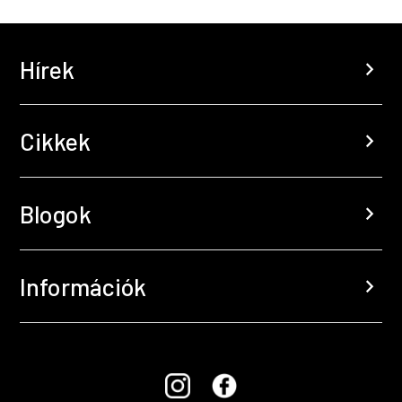
Hírek
chevron_right
Cikkek
chevron_right
Blogok
chevron_right
Információk
chevron_right