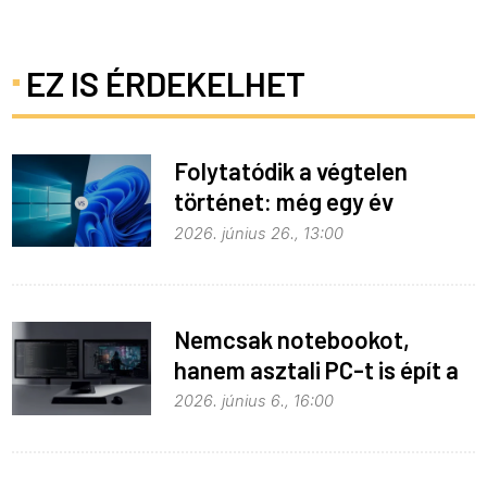
EZ IS ÉRDEKELHET
Folytatódik a végtelen
történet: még egy év
haladék a Windows 10-nek
2026. június 26., 13:00
Nemcsak notebookot,
hanem asztali PC-t is épít a
Microsoft az RTX Spark köré
2026. június 6., 16:00