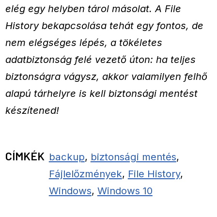
elég egy helyben tárol másolat. A File
History bekapcsolása tehát egy fontos, de
nem elégséges lépés, a tökéletes
adatbiztonság felé vezető úton: ha teljes
biztonságra vágysz, akkor valamilyen felhő
alapú tárhelyre is kell biztonsági mentést
készítened!
CÍMKÉK
backup
,
biztonsági mentés
,
Fájlelőzmények
,
File History
,
Windows
,
Windows 10