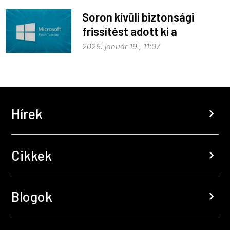
Soron kívüli biztonsági
frissítést adott ki a
Microsoft
2026. január 19., 11:07
Hírek
chevron_right
Cikkek
chevron_right
Blogok
chevron_right