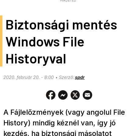
HIRDETÉS
Biztonsági mentés
Windows File
Historyval
2020. február 20. - 8:00
spdr
A Fájlelőzmények (vagy angolul File
History) mindig kéznél van, így jó
kezdés, ha biztonsági másolatot