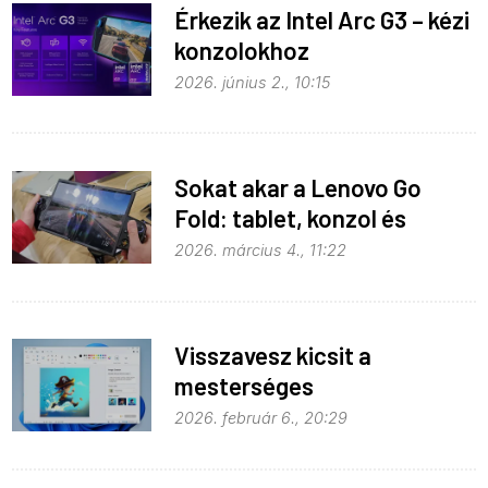
Érkezik az Intel Arc G3 – kézi
konzolokhoz
2026. június 2., 10:15
Sokat akar a Lenovo Go
Fold: tablet, konzol és
notebook egyben
2026. március 4., 11:22
Visszavesz kicsit a
mesterséges
intelligenciából a Microsoft
2026. február 6., 20:29