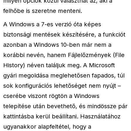
milyen opciók közül választhat az, aki a
felhőbe is szeretne menteni.
A Windows a 7-es verzió óta képes
biztonsági mentések készítésére, a funkciót
azonban a Windows 10-ben már nem a
korábbi nevén, hanem Fájlelőzmények (File
History) néven találjuk meg. A Microsoft
gyári megoldása meglehetősen fapados, túl
sok konfigurációs lehetőséget nem nyújt –
cserébe viszont rögtön a Windows
telepítése után bevethető, és mindössze pár
kattintásba kerül beállítani. Használatához
ugyanakkor alapfeltétel, hogy a