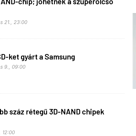
NAND-chip; jöhetnek a szuperolcsó
s 21., 23:00
SD-ket gyárt a Samsung
s 9., 09:00
öbb száz rétegű 3D-NAND chipek
, 12:00