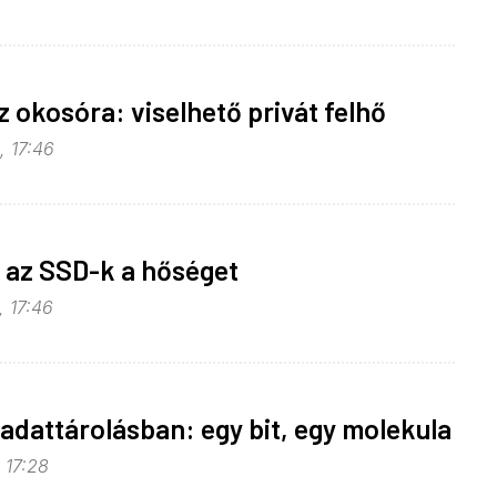
az okosóra: viselhető privát felhő
, 17:46
 az SSD-k a hőséget
, 17:46
 adattárolásban: egy bit, egy molekula
, 17:28