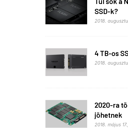
Túl sok a 
SSD-k?
2018. augusztu
4 TB-os S
2018. augusztu
2020-ra t
jöhetnek
2018. május 17.