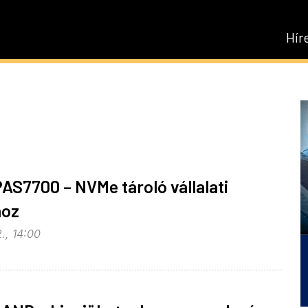
Hír
AS7700 – NVMe tároló vállalati
hoz
., 14:00