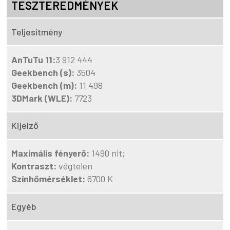
TESZTEREDMÉNYEK
Teljesítmény
AnTuTu 11:
3 912 444
Geekbench (s):
3504
Geekbench (m):
11 498
3DMark (WLE):
7723
Kijelző
Maximális fényerő:
1490 nit;
Kontraszt:
végtelen
Színhőmérséklet:
6700 K
Egyéb