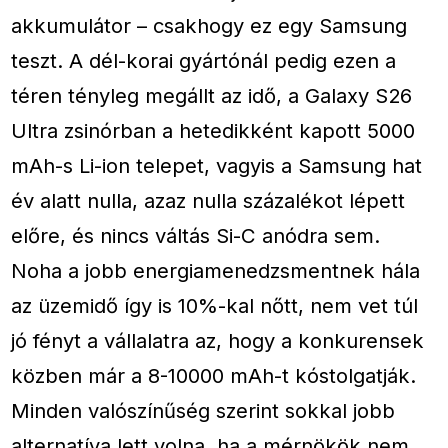
akkumulátor – csakhogy ez egy Samsung
teszt. A dél-korai gyártónál pedig ezen a
téren tényleg megállt az idő, a Galaxy S26
Ultra zsinórban a hetedikként kapott 5000
mAh-s Li-ion telepet, vagyis a Samsung hat
év alatt nulla, azaz nulla százalékot lépett
előre, és nincs váltás Si-C anódra sem.
Noha a jobb energiamenedzsmentnek hála
az üzemidő így is 10%-kal nőtt, nem vet túl
jó fényt a vállalatra az, hogy a konkurensek
közben már a 8-10000 mAh-t kóstolgatják.
Minden valószínűség szerint sokkal jobb
alternatíva lett volna, ha a mérnökök nem