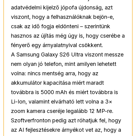
adatvédelmi kijelző jópofa újdonság, azt
viszont, hogy a felhasználóknak bejön-e,
csak az idő fogja eldönteni – szerintünk
hasznos az újítás még úgy is, hogy cserébe a
fényerő egy árnyalatnyival csökkent.
A Samsung Galaxy S26 Ultra viszont messze
nem olyan jó telefon, mint amilyen lehetett
volna: nincs mentség arra, hogy az
akkumulátor kapacitása miért maradt
továbbra is 5000 mAh és miért továbbra is
Li-Ion, valamint elvárható lett volna a 3×
zoom kamera cseréje legalább 12 MP-re.
Szoftverfronton pedig azt róhatjuk fel, hogy
az AI fejlesztésekre árnyékot vet az, hogy a