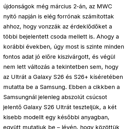
újdonságok még március 2-án, az MWC
nyitó napján is elég forrónak számítottak
ahhoz, hogy vonzzák az érdeklődőket a
többi bejelentett csoda mellett is. Ahogy a
korábbi években, úgy most is szinte minden
fontos adat jó előre kiszivárgott, és végül
nem lett változás a tekintetben sem, hogy
az Ultrát a Galaxy S26 és S26+ kíséretében
mutatta be a Samsung. Ebben a cikkben a
Samsungnál jelenleg abszolút csúcsot
jelentő Galaxy S26 Ultrát teszteljük, a két
kisebb modellt egy későbbi anyagban,
együtt mutatjuk be – lévén, hogy közöttük