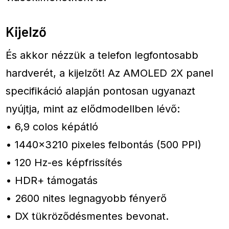
Kijelző
És akkor nézzük a telefon legfontosabb
hardverét, a kijelzőt! Az AMOLED 2X panel
specifikáció alapján pontosan ugyanazt
nyújtja, mint az elődmodellben lévő:
• 6,9 colos képátló
• 1440×3210 pixeles felbontás (500 PPI)
• 120 Hz-es képfrissítés
• HDR+ támogatás
• 2600 nites legnagyobb fényerő
• DX tükröződésmentes bevonat.