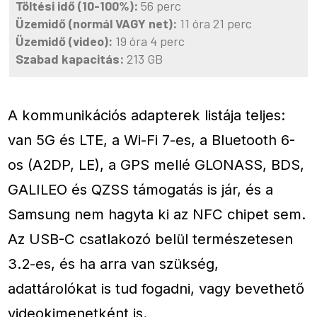
Töltési idő (10-100%):
56 perc
Üzemidő (normál VAGY net):
11 óra 21 perc
Üzemidő (video):
19 óra 4 perc
Szabad kapacitás:
213 GB
A kommunikációs adapterek listája teljes:
van 5G és LTE, a Wi-Fi 7-es, a Bluetooth 6-
os (A2DP, LE), a GPS mellé GLONASS, BDS,
GALILEO és QZSS támogatás is jár, és a
Samsung nem hagyta ki az NFC chipet sem.
Az USB-C csatlakozó belül természetesen
3.2-es, és ha arra van szükség,
adattárolókat is tud fogadni, vagy bevethető
videokimenetként is.