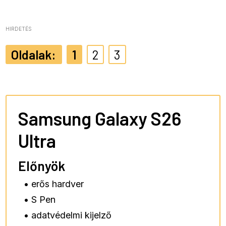
HIRDETÉS
1
2
3
Samsung Galaxy S26
Ultra
Előnyök
• erős hardver
• S Pen
• adatvédelmi kijelző