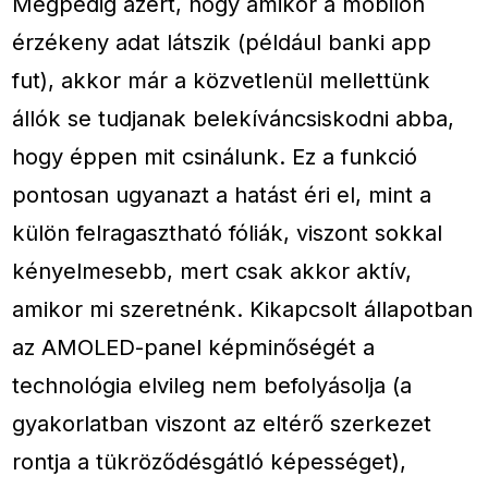
Mégpedig azért, hogy amikor a mobilon
érzékeny adat látszik (például banki app
fut), akkor már a közvetlenül mellettünk
állók se tudjanak belekíváncsiskodni abba,
hogy éppen mit csinálunk. Ez a funkció
pontosan ugyanazt a hatást éri el, mint a
külön felragasztható fóliák, viszont sokkal
kényelmesebb, mert csak akkor aktív,
amikor mi szeretnénk. Kikapcsolt állapotban
az AMOLED-panel képminőségét a
technológia elvileg nem befolyásolja (a
gyakorlatban viszont az eltérő szerkezet
rontja a tükröződésgátló képességet),