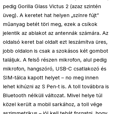
pedig Gorilla Glass Victus 2 (azaz szintén
üveg). A keretet hat helyen „színre fújt”
műanyag betét töri meg, ezek a csíkok
jelentik az ablakot az antennák számára. Az
oldalsó keret bal oldalt ezt leszámítva üres,
jobb oldalon is csak a szokásos két gombot
találjuk. A felső részen mikrofon, alul pedig
mikrofon, hangszóró, USB-C csatlakozó és
SIM-tálca kapott helyet – no meg innen
lehet kihúzni az S Pen-t is. A toll továbbra is
Bluetooth nélküli változat. Mivel helye túl
közel került a mobil sarkához, a toll vége
aszimmetrikus – jól kell tehát forgatni, hogy