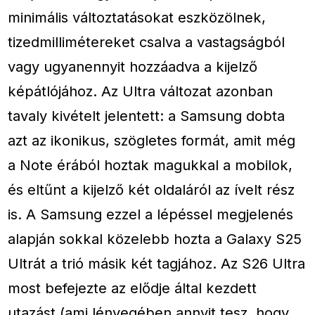
minimális változtatásokat eszközölnek,
tizedmillimétereket csalva a vastagságból
vagy ugyanennyit hozzáadva a kijelző
képátlójához. Az Ultra változat azonban
tavaly kivételt jelentett: a Samsung dobta
azt az ikonikus, szögletes formát, amit még
a Note érából hoztak magukkal a mobilok,
és eltűnt a kijelző két oldaláról az ívelt rész
is. A Samsung ezzel a lépéssel megjelenés
alapján sokkal közelebb hozta a Galaxy S25
Ultrát a trió másik két tagjához. Az S26 Ultra
most befejezte az elődje által kezdett
utazást (ami lényegében annyit tesz, hogy