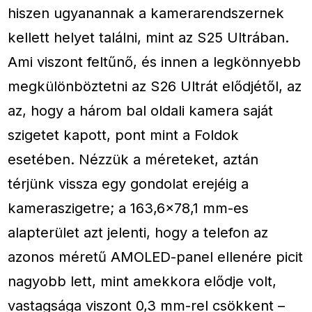
hiszen ugyanannak a kamerarendszernek
kellett helyet találni, mint az S25 Ultrában.
Ami viszont feltűnő, és innen a legkönnyebb
megkülönböztetni az S26 Ultrát elődjétől, az
az, hogy a három bal oldali kamera saját
szigetet kapott, pont mint a Foldok
esetében. Nézzük a méreteket, aztán
térjünk vissza egy gondolat erejéig a
kameraszigetre; a 163,6×78,1 mm-es
alapterület azt jelenti, hogy a telefon az
azonos méretű AMOLED-panel ellenére picit
nagyobb lett, mint amekkora elődje volt,
vastagsága viszont 0,3 mm-rel csökkent –