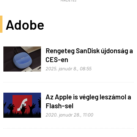
HIRDETÉS
Adobe
Rengeteg SanDisk újdonság a
CES-en
2025. január 8., 08:55
Az Apple is végleg leszámol a
Flash-sel
2020. január 28., 11:00