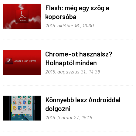
Flash: még egy szög a
koporsóba
2015. október 16., 13:30
Chrome-ot használsz?
Holnaptól minden
megváltozik!
2015. augusztus 31., 14:38
Könnyebb lesz Androiddal
dolgozni
2015. február 27., 16:16