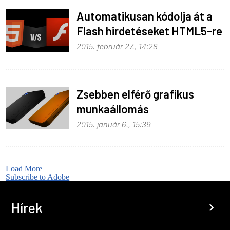
Automatikusan kódolja át a
Flash hirdetéseket HTML5-re
a Google
2015. február 27., 14:28
Zsebben elférő grafikus
munkaállomás
2015. január 6., 15:39
Load More
Subscribe to Adobe
Hírek
chevron_right