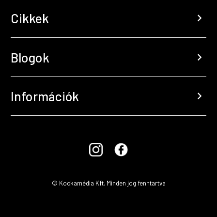
Cikkek
chevron_right
Blogok
chevron_right
Információk
chevron_right
© Kockamédia Kft. Minden jog fenntartva