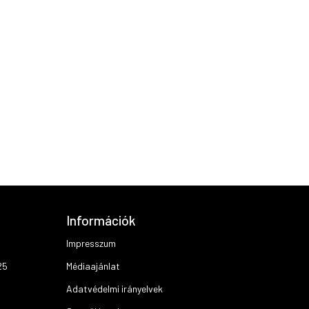
Információk
Impresszum
25
Médiaajánlat
Adatvédelmi irányelvek