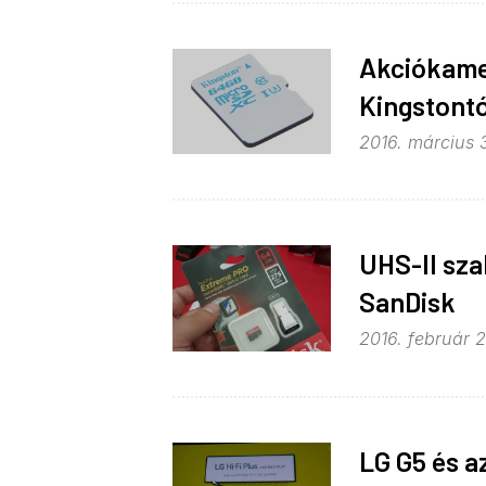
Akciókame
Kingstontó
2016. március 3
UHS-II sza
SanDisk
2016. február 2
LG G5 és a