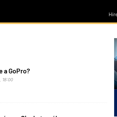
Hír
e a GoPro?
, 18:00