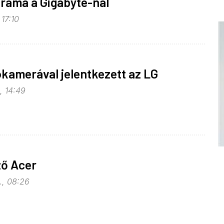
áma a Gigabyte-nál
 17:10
ókamerával jelentkezett az LG
, 14:49
ző Acer
2., 08:26