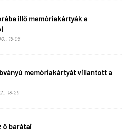
rába illő memóriakártyák a
l
0., 15:06
bványú memóriakártyát villantott a
2., 18:29
z ő barátai