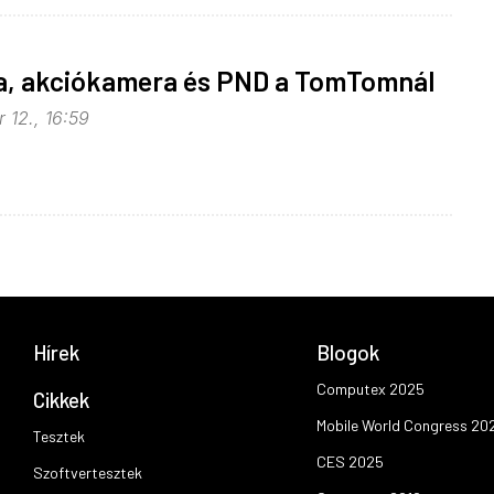
ra, akciókamera és PND a TomTomnál
 12., 16:59
Hírek
Blogok
Computex 2025
Cikkek
Mobile World Congress 20
Tesztek
CES 2025
Szoftvertesztek