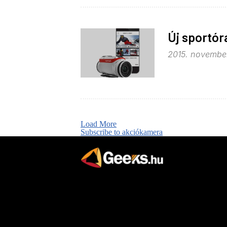
Új sportó
2015. november
Load More
Subscribe to akciókamera