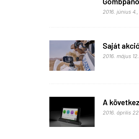
Gömbpanor
2016. június 4.,
Saját akci
2016. május 12.
A követke
2016. április 2