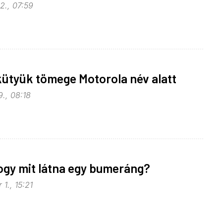
2., 07:59
kütyük tömege Motorola név alatt
9., 08:18
ogy mit látna egy bumeráng?
1., 15:21