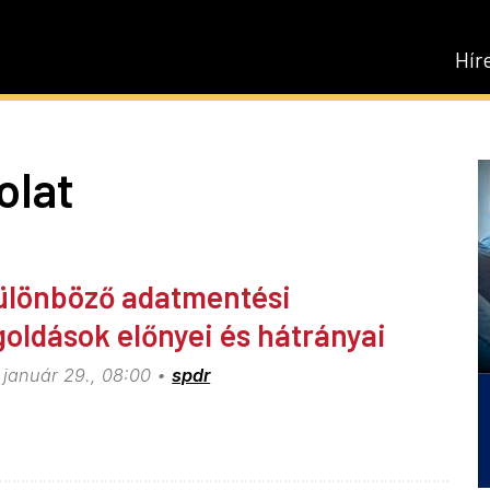
Hír
olat
ülönböző adatmentési
oldások előnyei és hátrányai
 január 29., 08:00
spdr